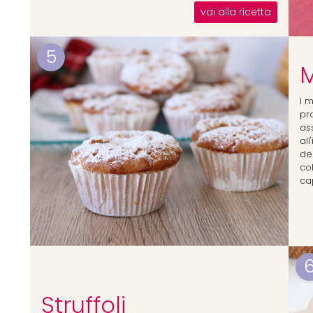
vai alla ricetta
5
M
I m
pro
as
all
del
co
ca
Struffoli