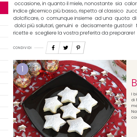
occasione, in quanto il miele, nonostante sia calori
indice glicemico più basso, rispetto al classico zucc
dolcificare, o comunque insieme ad una quota di 
dolci più salutari, genuini e decisamente gustosi! 
ricette e scegliere la vostra preferita da preparare!
CONDIVIDI
1
B
I b
di
me.
Na
con