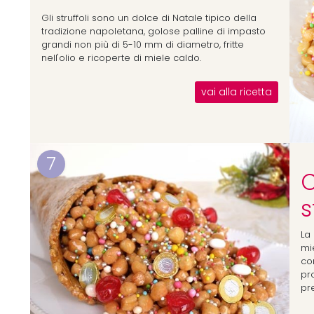
Gli struffoli sono un dolce di Natale tipico della
tradizione napoletana, golose palline di impasto
grandi non più di 5-10 mm di diametro, fritte
nell'olio e ricoperte di miele caldo.
vai alla ricetta
7
C
s
La 
mie
co
pr
pr