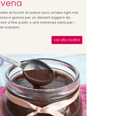
avena
estini di fiocchi di avena sono un'idea light ma
iziosa e golosa per un dessert leggero da
rvire a fine pasto o una merenda sana per i
tri bambini.
vai alla ricetta
0