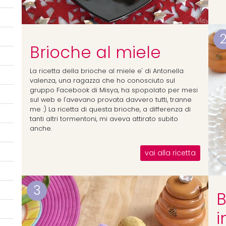
Brioche al miele
La ricetta della brioche al miele e' di Antonella
valenza, una ragazza che ho conosciuto sul
gruppo Facebook di Misya, ha spopolato per mesi
sul web e l'avevano provata davvero tutti, tranne
me :) La ricetta di questa brioche, a differenza di
tanti altri tormentoni, mi aveva attirato subito
anche.
vai alla ricetta
3
B
i