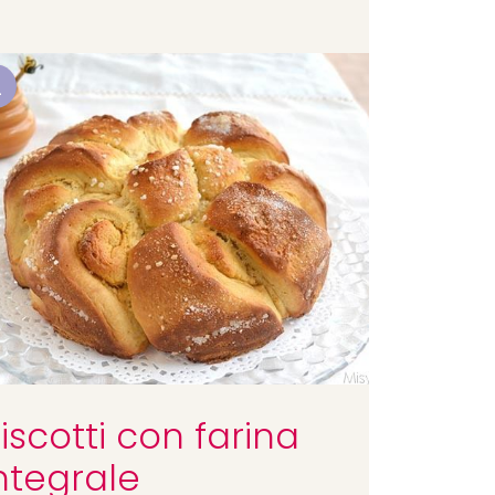
2
iscotti con farina
ntegrale