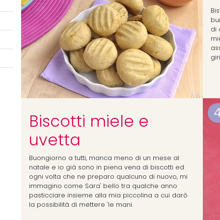
Bi
bur
di
mie
ass
gir
Biscotti miele e
uvetta
Buongiorno a tutti, manca meno di un mese al
natale e io già sono in piena vena di biscotti ed
ogni volta che ne preparo qualcuno di nuovo, mi
immagino come Sara' bello tra qualche anno
pasticciare insieme alla mia piccolina a cui darò
la possibilità di mettere 'le mani.