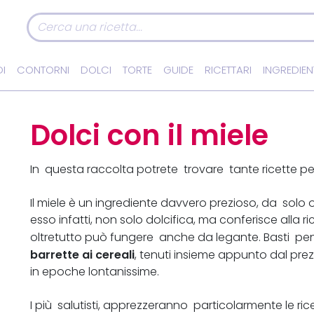
I
CONTORNI
DOLCI
TORTE
GUIDE
RICETTARI
INGREDIEN
Dolci con il miele
In questa raccolta potrete trovare tante ricette p
Il miele è un ingrediente davvero prezioso, da solo o
esso infatti, non solo dolcifica, ma conferisce alla 
oltretutto può fungere anche da legante. Basti p
barrette ai cereali
, tenuti insieme appunto dal prez
in epoche lontanissime.
I più salutisti, apprezzeranno particolarmente le ri