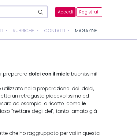
Accedi
Registrati
TI
RUBRICHE
CONTATTI
MAGAZINE
dolci con il miele
er preparare
buonissimi!
 utilizzato nella preparazione dei dolci,
ricetta un retrogusto piacevolissimo ed
le
ensare ad esempio a ricette come
ioso "nettare degli dei", tanto amato già
cette che ho raggruppato per voi in questa