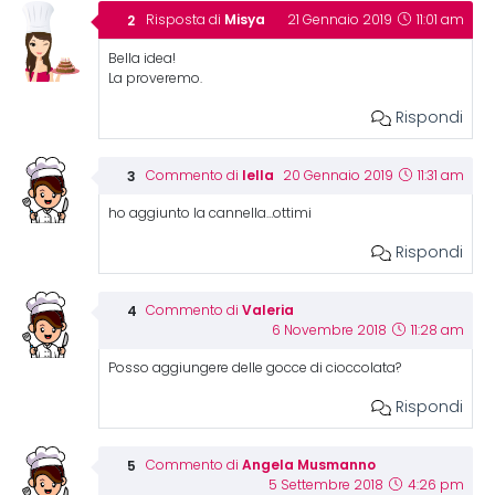
Misya
Risposta di
21 Gennaio 2019
11:01 am
Bella idea!
La proveremo.
Rispondi
lella
Commento di
20 Gennaio 2019
11:31 am
ho aggiunto la cannella…ottimi
Rispondi
Valeria
Commento di
6 Novembre 2018
11:28 am
Posso aggiungere delle gocce di cioccolata?
Rispondi
Angela Musmanno
Commento di
5 Settembre 2018
4:26 pm