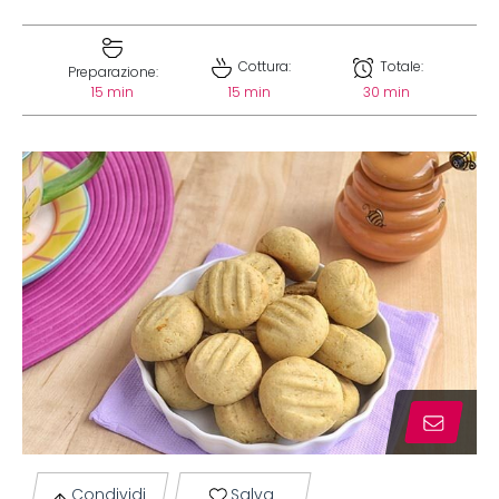
Cottura:
Totale:
Preparazione:
15 min
15 min
30 min
Condividi
Salva