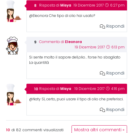
Misya
Risposta di
19 Dicembre 2017
6:27 pm
@Eleonora Che tipo di olio hai usato?
Rispondi
Eleonora
Commento di
19 Dicembre 2017
6:13 pm
Si sente molto il sapore dell,olio… forse ho sbagliato
La quantità
Rispondi
Misya
Risposta di
19 Dicembre 2017
4:16 pm
@Naty Sì, certo, puoi usare il tipo di olio che preferisci.
Rispondi
10
Mostra altri commenti »
di
82
commenti visualizzati