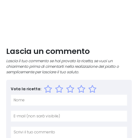
Lascia un commento
Lascia il tuo commento se hai provato la ricetta, se vuoi un
chiarimento prima di cimentarti nella realizzazione del piatto o
semplicemente per lasciare il tuo saluto.
Vota la ricetta:
Nome
E-mai
Sito 
Comm