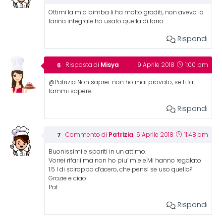
Ottimi la mia bimba li ha molto graditi, non avevo la
farina integrale ho usato quella di farro.
Rispondi
Misya
Risposta di
9 Aprile 2018
1:00 pm
@Patrizia Non saprei. non ho mai provato, se li fai
fammi sapere.
Rispondi
Patrizia
Commento di
5 Aprile 2018
11:48 am
Buonissimi e spariti in un attimo.
Vorrei rifarli ma non ho piu’ miele.Mi hanno regalato
1.5 l di sciroppo d’acero, che pensi se uso quello?
Grazie e ciao
Pat
Rispondi