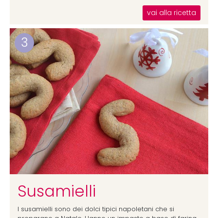
vai alla ricetta
3
Susamielli
I susamielli sono dei dolci tipici napoletani che si