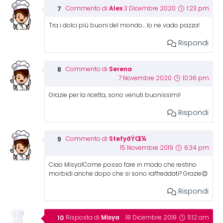
Alex
Commento di
3 Dicembre 2020
1:23 pm
Tra i dolci più buoni del mondo… Io ne vado pazza!
Rispondi
Serena
Commento di
7 Novembre 2020
10:36 pm
Grazie per la ricetta, sono venuti buonissimi!
Rispondi
StefyðŸŒ¼
Commento di
15 Novembre 2019
6:34 pm
Ciao Misya!Come posso fare in modo che restino
morbidi anche dopo che si sono raffreddati? Grazie😊
Rispondi
Misya
Risposta di
18 Dicembre 2018
11:12 am