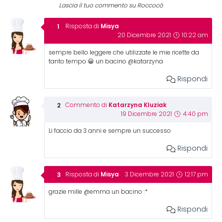
Lascia il tuo commento su Roccocò
Misya
Risposta di
20 Dicembre 2021
10:22 am
sempre bello leggere che utilizzate le mie ricette da
tanto tempo 😀 un bacino @katarzyna
Rispondi
Katarzyna Kluziak
Commento di
19 Dicembre 2021
4:40 pm
Li faccio da 3 anni e sempre un successo
Rispondi
Misya
Risposta di
3 Dicembre 2021
12:17 pm
grazie mille @emma un bacino :*
Rispondi