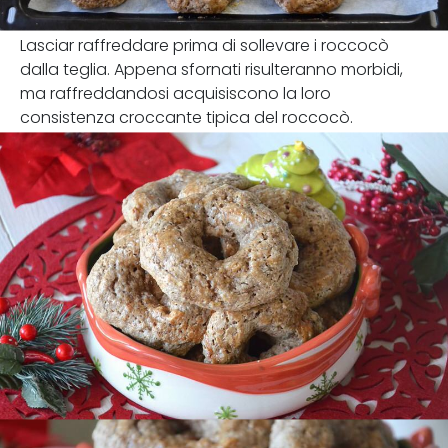
Lasciar raffreddare prima di sollevare i roccocò
dalla teglia. Appena sfornati risulteranno morbidi,
ma raffreddandosi acquisiscono la loro
consistenza croccante tipica del roccocò.