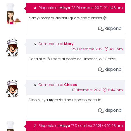
Misya
Risposta di
23 Dicembre 2021
11:46 am
ciao @mary qualsiasi liquore che gradisci 🙂
Rispondi
Mary
Commento di
22 Dicembre 2021
4:13 pm
Cosa si può usare al posto del limoncello ? Grazie.
Rispondi
Chicca
Commento di
17 Dicembre 2021
8:44 pm
Ciao Misya ❤️grazie ti ho risposto poco fa.
Rispondi
Misya
Risposta di
17 Dicembre 2021
10:48 am