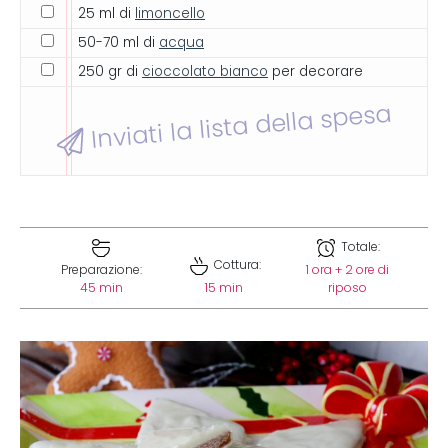
25 ml di
limoncello
50-70 ml di
acqua
250 gr di
cioccolato bianco
per decorare
Inviati la lista della spesa
Totale:
Cottura:
Preparazione:
1 ora + 2 ore di
45 min
15 min
riposo