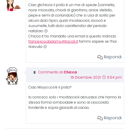
Ciao @chicca il pisto è un mix di spezie (cannella,
noce moscata, chiodi di garofano, anice stellato,
pepe e semi di coriandolo) che si usa di solito per
alcuni dolci tipici, quali mostaccioli, rococò e
susumelle, tutti dolci caratteristici del periodo
natalizio 🙂
Chicca it ho mandato una email a questo indirizzo
francesca.dadamo@tiscali.it
fammi sapere se l’hai
ricevuta 🙂
Rispondi
Chicca
Commento di
16 Dicembre 2021
6:54 pm
Ciao Misya cos’è il pisto?
Io conosco solo i mostaccioli abruzzesi che hanno la
stessa forma romboidale e sono al cioccolato
fondente e sopra glassati al cacao.
Rispondi