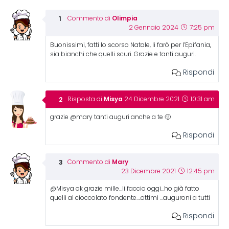
Olimpia
Commento di
2 Gennaio 2024
7:25 pm
Buonissimi, fatti lo scorso Natale, li farò per l’Epifania,
sia bianchi che quelli scuri. Grazie e tanti auguri.
Rispondi
Misya
Risposta di
24 Dicembre 2021
10:31 am
grazie @mary tanti auguri anche a te 🙂
Rispondi
Mary
Commento di
23 Dicembre 2021
12:45 pm
@Misya ok grazie mille…li faccio oggi…ho già fatto
quelli al cioccolato fondente….ottimi …auguroni a tutti
Rispondi