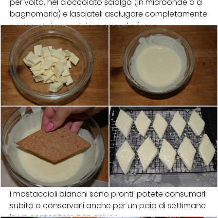
per volta, nel cioccolato sciolgo (in microonde o a
bagnomaria) e lasciateli asciugare completamente
su una grata per dolci o su carta forno.
I mostaccioli bianchi sono pronti: potete consumarli
subito o conservarli anche per un paio di settimane
in un contenitore ben chiuso.