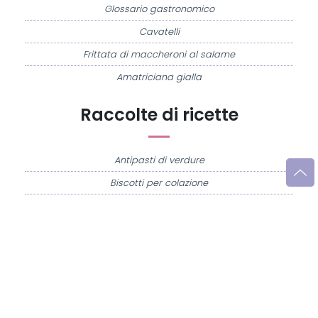
Glossario gastronomico
Cavatelli
Frittata di maccheroni al salame
Amatriciana gialla
Raccolte di ricette
Antipasti di verdure
Biscotti per colazione
Cornetti fatti in casa
Crostatine di mele
Le immagini e le ricette di cucina pubblicate sul sito sono di proprietà di
Flavia
Imperatore
e sono protette dalla legge sul diritto d'autore n. 633/1941 e successive
modifiche.
Misya.info è un sito della
Misya S.r.l. unipersonale
- P.IVA 07248321213 - Napoli -
Leggi la
Privacy Policy