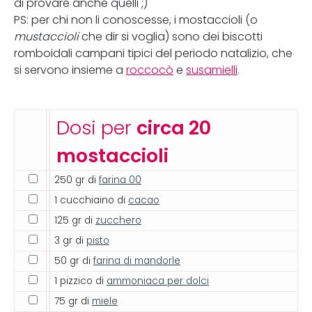
di provare anche quelli ;)
PS: per chi non li conoscesse, i mostaccioli (o
mustaccioli
che dir si voglia) sono dei biscotti
romboidali campani tipici del periodo natalizio, che
si servono insieme a
roccocò
e
susamielli
.
Dosi per
circa 20
mostaccioli
250 gr di
farina 00
1 cucchiaino di
cacao
125 gr di
zucchero
3 gr di
pisto
50 gr di
farina di mandorle
1 pizzico di
ammoniaca per dolci
75 gr di
miele