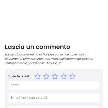
Lascia un commento
Lascia il tuo commento se hai provato la ricetta, se vuoi un
chiarimento prima di cimentarti nella realizzazione del piatto o
semplicemente per lasciare il tuo saluto.
Vota la ricetta:
Nome
E-mai
Sito 
Comm