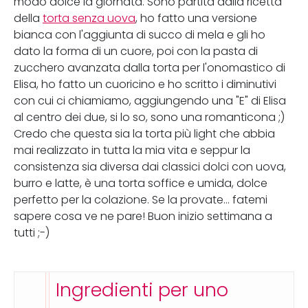
modo dolce la giornata. Sono partita dalla ricetta
della
torta senza uova
, ho fatto una versione
bianca con l'aggiunta di succo di mela e gli ho
dato la forma di un cuore, poi con la pasta di
zucchero avanzata dalla torta per l'onomastico di
Elisa, ho fatto un cuoricino e ho scritto i diminutivi
con cui ci chiamiamo, aggiungendo una "E" di Elisa
al centro dei due, si lo so, sono una romanticona ;)
Credo che questa sia la torta più light che abbia
mai realizzato in tutta la mia vita e seppur la
consistenza sia diversa dai classici dolci con uova,
burro e latte, è una torta soffice e umida, dolce
perfetto per la colazione. Se la provate... fatemi
sapere cosa ve ne pare! Buon inizio settimana a
tutti ;-)
Ingredienti per uno