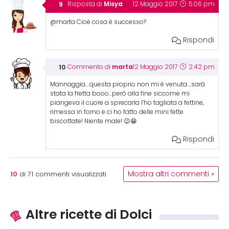
Misya
Risposta di
12 Maggio 2017
5:06 pm
@marta Cioè cosa è successo?
Rispondi
marta
Commento di
12 Maggio 2017
2:42 pm
Mannaggia….questa proprio non mi é venuta….sarà
stata la fretta booo…però alla fine siccome mi
piangeva il cuore a sprecarla l’ho tagliata a fettine,
rimessa in forno e ci ho fatto delle mini fette
biscottate! Niente male! 😉😁
Rispondi
10
Mostra altri commenti »
di
71
commenti visualizzati
Altre ricette di Dolci