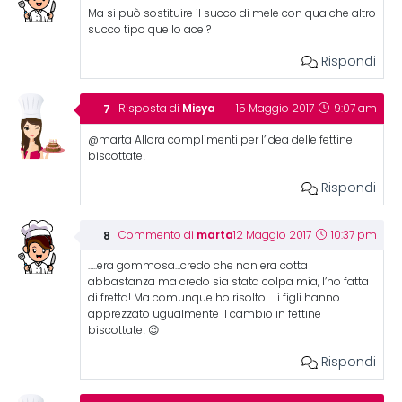
Ma si può sostituire il succo di mele con qualche altro
succo tipo quello ace ?
Rispondi
Misya
Risposta di
15 Maggio 2017
9:07 am
@marta Allora complimenti per l’idea delle fettine
biscottate!
Rispondi
marta
Commento di
12 Maggio 2017
10:37 pm
…..era gommosa…credo che non era cotta
abbastanza ma credo sia stata colpa mia, l’ho fatta
di fretta! Ma comunque ho risolto …..i figli hanno
apprezzato ugualmente il cambio in fettine
biscottate! 😉
Rispondi