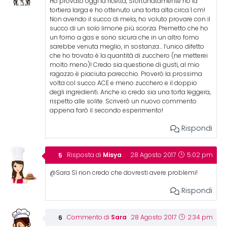
Ho provato oggi la ricetta, Sfortunatamente ho la
tortiera larga e ho ottenuto una torta alta circa 1 cm!
Non avendo il succo di mela, ho voluto provare con il
succo di un solo limone più scorza. Premetto che ho
un forno a gas e sono sicura che in un altro forno
sarebbe venuta meglio, in sostanza… l’unico difetto
che ho trovato è la quantità di zucchero (ne metterei
molto meno)! Credo sia questione di gusti, al mio
ragazzo è piaciuta parecchio. Proverò la prossima
volta col succo ACE e meno zucchero e il doppio
degli ingredienti. Anche io credo sia una torta leggera,
rispetto alle solite. Scriverò un nuovo commento
appena farò il secondo esperimento!
Rispondi
Misya
Risposta di
28 Agosto 2017
5:02 pm
@Sara Sì non credo che dovresti avere problemi!
Rispondi
Sara
Commento di
28 Agosto 2017
2:34 pm