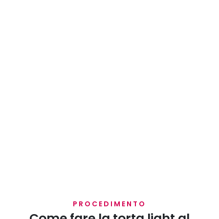
PROCEDIMENTO
Come fare la torta light al