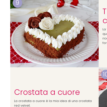
9
T
c
La
qu
ri
fo
1
Crostata a cuore
La crostata a cuore è la mia idea di una crostata
red velvet.