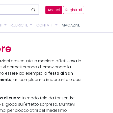
Accedi
Registrati
TI
RUBRICHE
CONTATTI
MAGAZINE
ore
zioni presentate in maniera affettuosa in
he vi permetteranno di emozionare la
festa di San
ono essere ad esempio la
mento
, un compleanno importante e così
a di cuore
, in modo tale da far sentire
 si gioca sull'effetto sorpresa. Munitevi
ampi per cioccolatini del medesimo