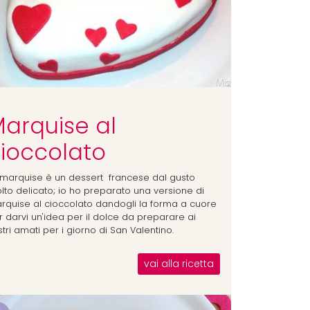
arquise al
ioccolato
 marquise è un dessert francese dal gusto
lto delicato; io ho preparato una versione di
rquise al cioccolato dandogli la forma a cuore
r darvi un'idea per il dolce da preparare ai
tri amati per i giorno di San Valentino.
vai alla ricetta