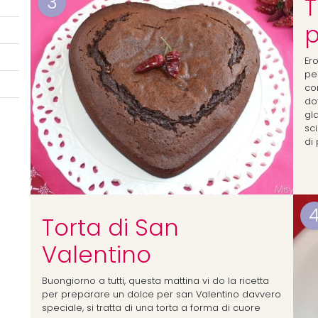
3
T
p
Ero
pe
co
do
gl
sc
di
Torta di San
Valentino
Buongiorno a tutti, questa mattina vi do la ricetta
per preparare un dolce per san Valentino davvero
speciale, si tratta di una torta a forma di cuore