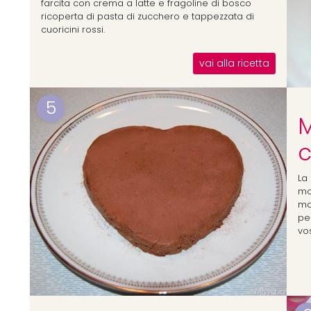
farcita con crema a latte e fragoline di bosco
ricoperta di pasta di zucchero e tappezzata di
cuoricini rossi.
vai alla ricetta
5
M
c
La
mo
ma
pe
vos