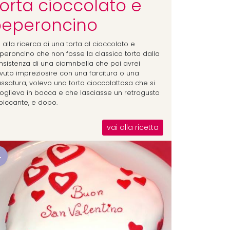
orta cioccolato e
eperoncino
 alla ricerca di una torta al cioccolato e
peroncino che non fosse la classica torta dalla
nsistenza di una ciamnbella che poi avrei
vuto impreziosire con una farcitura o una
assatura, volevo una torta cioccolattosa che si
ioglieva in bocca e che lasciasse un retrogusto
 piccante, e dopo.
vai alla ricetta
4