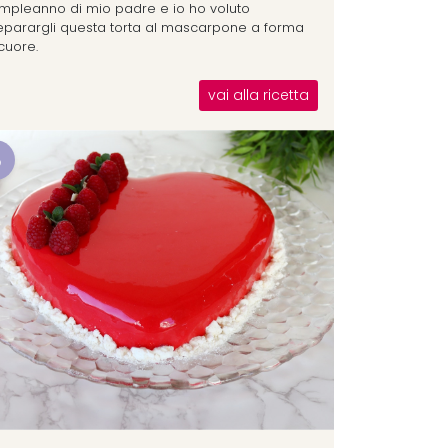
mpleanno di mio padre e io ho voluto
eparargli questa torta al mascarpone a forma
cuore.
vai alla ricetta
8