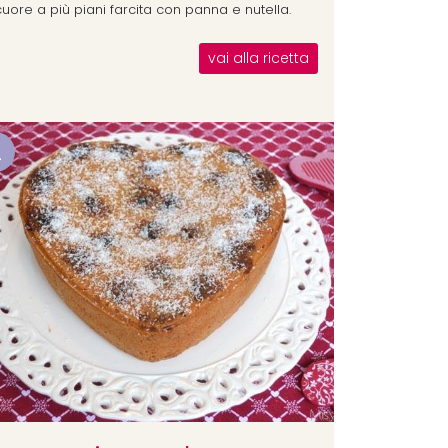
cuore a più piani farcita con panna e nutella.
vai alla ricetta
2