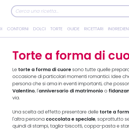
I
CONTORNI
DOLCI
TORTE
GUIDE
RICETTARI
INGREDIEN
Torte a forma di cu
torte a forma di cuore
Le
sono tutte quelle prepara
occasione di particolari momenti romantici. Idee c
persona che si ama in eventi importanti, che poss
Valentino
anniversario di matrimonio
fidanza
, l'
o
via.
torte a form
Una scelta ad effetto presentare delle
coccolata e speciale
l'altra persona
, soprattutto se
quindi di stampi, taglia-biscotti, coppa-pasta e st