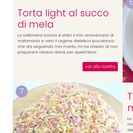
Torta light al succo
di mela
La settimana scorsa è stato il mio anniversario di
matrimonio e visto il regime dietetico ipocalorico
che sta seguendo mio marito, mi ha chiesto di non
preparare nessun dolce per quest'anno.
vai alla ricetta
7
T
La
mie
st