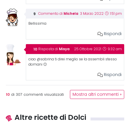
Michela
Commento di
3 Marzo 2022
1:51 pm
Bellissima
Rispondi
Misya
Risposta di
25 Ottobre 2021
9:32 am
ciao @sabrina ti direi meglio se la assembli stesso
domani 🙂
Rispondi
10
Mostra altri commenti »
di
307
commenti visualizzati
Altre ricette di Dolci