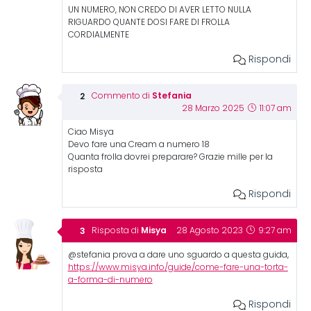
UN NUMERO, NON CREDO DI AVER LETTO NULLA
RIGUARDO QUANTE DOSI FARE DI FROLLA
CORDIALMENTE
Rispondi
Stefania
Commento di
28 Marzo 2025
11:07 am
Ciao Misya
Devo fare una Cream a numero 18
Quanta frolla dovrei preparare? Grazie mille per la
risposta
Rispondi
Misya
Risposta di
28 Agosto 2023
9:27 am
@stefania prova a dare uno sguardo a questa guida,
https://www.misya.info/guide/come-fare-una-torta-
a-forma-di-numero
Rispondi