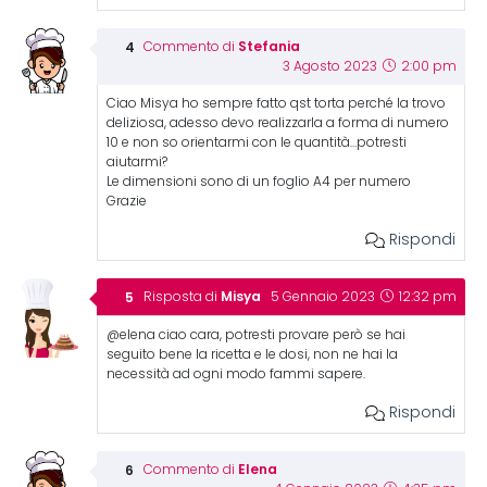
Stefania
Commento di
3 Agosto 2023
2:00 pm
Ciao Misya ho sempre fatto qst torta perché la trovo
deliziosa, adesso devo realizzarla a forma di numero
10 e non so orientarmi con le quantità…potresti
aiutarmi?
Le dimensioni sono di un foglio A4 per numero
Grazie
Rispondi
Misya
Risposta di
5 Gennaio 2023
12:32 pm
@elena ciao cara, potresti provare però se hai
seguito bene la ricetta e le dosi, non ne hai la
necessità ad ogni modo fammi sapere.
Rispondi
Elena
Commento di