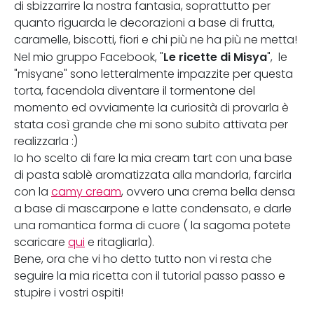
di sbizzarrire la nostra fantasia, soprattutto per
quanto riguarda le decorazioni a base di frutta,
caramelle, biscotti, fiori e chi più ne ha più ne metta!
Le ricette di Misya
Nel mio gruppo Facebook, "
", le
"misyane" sono letteralmente impazzite per questa
torta, facendola diventare il tormentone del
momento ed ovviamente la curiosità di provarla è
stata così grande che mi sono subito attivata per
realizzarla :)
Io ho scelto di fare la mia cream tart con una base
di pasta sablè aromatizzata alla mandorla, farcirla
con la
camy cream
, ovvero una crema bella densa
a base di mascarpone e latte condensato, e darle
una romantica forma di cuore ( la sagoma potete
scaricare
qui
e ritagliarla).
Bene, ora che vi ho detto tutto non vi resta che
seguire la mia ricetta con il tutorial passo passo e
stupire i vostri ospiti!