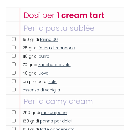
Dosi per
1 cream tart
Per la pasta sablée
190 gr di
farina 00
25 gr di
farina di mandorle
110 gr di
burro
70 gr di
zucchero a velo
40 gr di
uova
un pizzico di
sale
essenza di vaniglia
Per la camy cream
250 gr di
mascarpone
150 gr di
panna per dolci
100 gr di
latte condensato