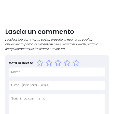
Lascia un commento
Lascia il tuo commento se hai provato la ricetta, se vuoi un
chiarimento prima di cimentarti nella realizzazione del piatto o
semplicemente per lasciare il tuo saluto.
Vota la ricetta:
Nome
E-mai
Sito 
Comm