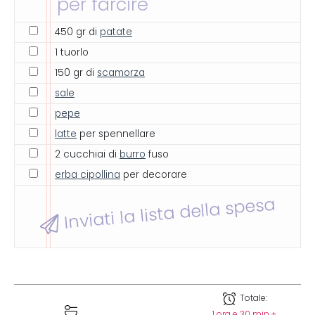
per farcire
450 gr di
patate
1 tuorlo
150 gr di
scamorza
sale
pepe
latte
per spennellare
2 cucchiai di
burro
fuso
erba cipollina
per decorare
Inviati la lista della spesa
Totale:
1 ora e 30 min +