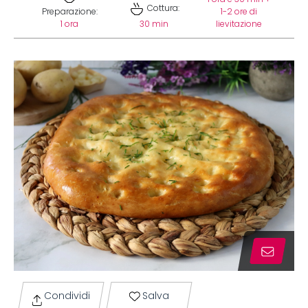
Cottura:
Preparazione:
1-2 ore di
1 ora
30 min
lievitazione
Condividi
Salva