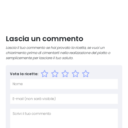
Lascia un commento
Lascia il tuo commento se hai provato la ricetta, se vuoi un
chiarimento prima di cimentarti nella realizzazione del piatto o
semplicemente per lasciare il tuo saluto.
Vota la ricetta:
Nome
E-mai
Sito 
Comm