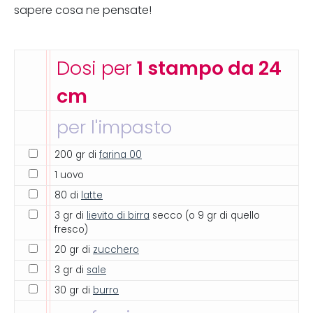
sapere cosa ne pensate!
Dosi per
1 stampo da 24
cm
per l'impasto
200 gr di
farina 00
1 uovo
80 di
latte
3 gr di
lievito di birra
secco (o 9 gr di quello
fresco)
20 gr di
zucchero
3 gr di
sale
30 gr di
burro