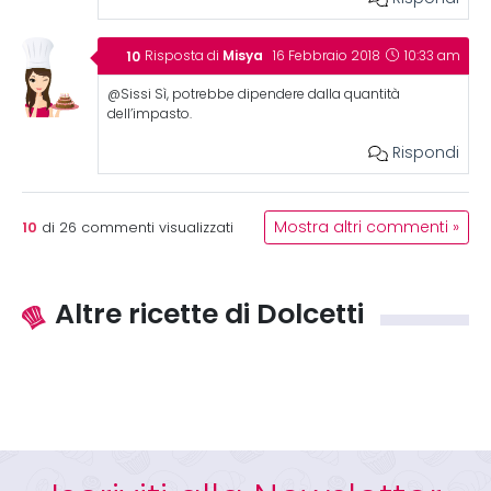
Misya
Risposta di
16 Febbraio 2018
10:33 am
@Sissi Sì, potrebbe dipendere dalla quantità
dell’impasto.
Rispondi
10
Mostra altri commenti »
di
26
commenti visualizzati
Altre ricette di Dolcetti