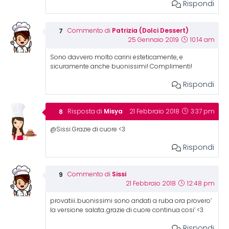
Rispondi
Patrizia (Dolci Dessert)
Commento di
25 Gennaio 2019
10:14 am
Sono davvero molto carini esteticamente, e
sicuramente anche buonissimi! Complimenti!
Rispondi
Misya
Risposta di
21 Febbraio 2018
3:37 pm
@Sissi Grazie di cuore <3
Rispondi
Sissi
Commento di
21 Febbraio 2018
12:48 pm
provatiii..buonissimi sono andati a ruba ora provero’
la versione salata..grazie di cuore continua cosi’ <3
Rispondi