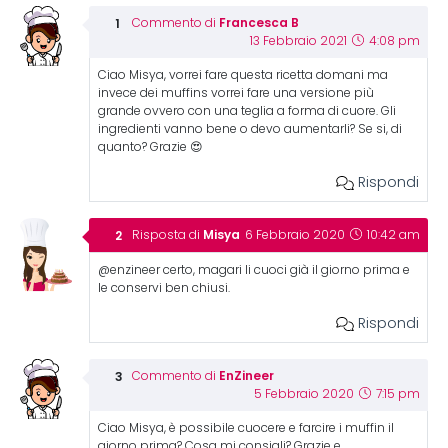
Francesca B
Commento di
13 Febbraio 2021
4:08 pm
Ciao Misya, vorrei fare questa ricetta domani ma
invece dei muffins vorrei fare una versione più
grande ovvero con una teglia a forma di cuore. Gli
ingredienti vanno bene o devo aumentarli? Se si, di
quanto? Grazie 😍
Rispondi
Misya
Risposta di
6 Febbraio 2020
10:42 am
@enzineer certo, magari li cuoci già il giorno prima e
le conservi ben chiusi.
Rispondi
EnZineer
Commento di
5 Febbraio 2020
7:15 pm
Ciao Misya, è possibile cuocere e farcire i muffin il
giorno prima? Cosa mi consigli? Grazie e