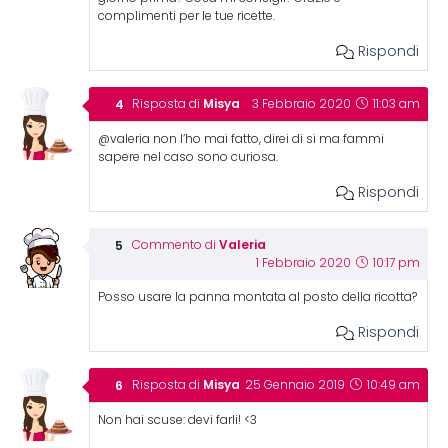
complimenti per le tue ricette.
Rispondi
Misya
Risposta di
3 Febbraio 2020
11:03 am
@valeria non l’ho mai fatto, direi di si ma fammi
sapere nel caso sono curiosa.
Rispondi
Valeria
Commento di
1 Febbraio 2020
10:17 pm
Posso usare la panna montata al posto della ricotta?
Rispondi
Misya
Risposta di
25 Gennaio 2019
10:49 am
Non hai scuse: devi farli! <3