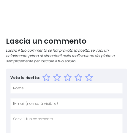
Lascia un commento
Lascia il tuo commento se hai provato la ricetta, se vuoi un
chiarimento prima di cimentarti nella realizzazione del piatto o
semplicemente per lasciare il tuo saluto.
Vota la ricetta:
Nome
E-mai
Sito 
Comm