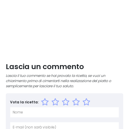
Lascia un commento
Lascia il tuo commento se hai provato la ricetta, se vuoi un
chiarimento prima di cimentarti nella realizzazione del piatto o
semplicemente per lasciare il tuo saluto.
Vota la ricetta:
Nome
E-mai
Sito 