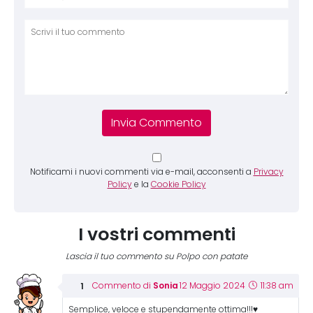
Comm
Notificami i nuovi commenti via e-mail, acconsenti a
Privacy
Policy
e la
Cookie Policy
I vostri commenti
Lascia il tuo commento su Polpo con patate
Sonia
Commento di
12 Maggio 2024
11:38 am
Semplice, veloce e stupendamente ottima!!!♥️