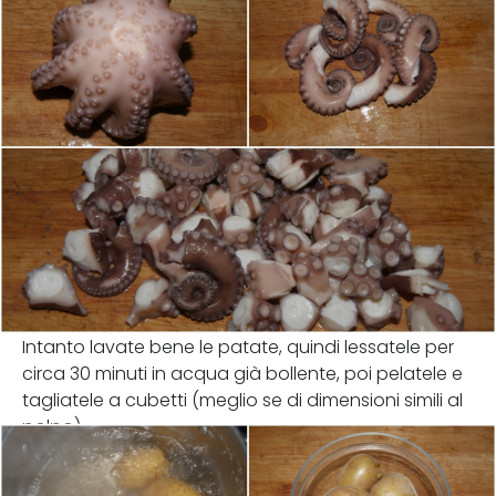
Intanto lavate bene le patate, quindi lessatele per
circa 30 minuti in acqua già bollente, poi pelatele e
tagliatele a cubetti (meglio se di dimensioni simili al
polpo).