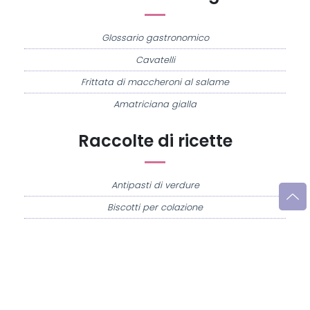
Glossario gastronomico
Cavatelli
Frittata di maccheroni al salame
Amatriciana gialla
Raccolte di ricette
Antipasti di verdure
Biscotti per colazione
Cornetti fatti in casa
Crostatine di mele
Le immagini e le ricette di cucina pubblicate sul sito sono di proprietà di
Flavia
Imperatore
e sono protette dalla legge sul diritto d'autore n. 633/1941 e successive
modifiche.