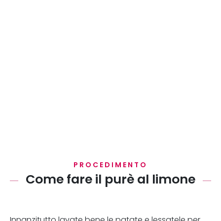
PROCEDIMENTO
Come fare il purè al limone
Innanzitutto lavate bene le patate e lessatele per