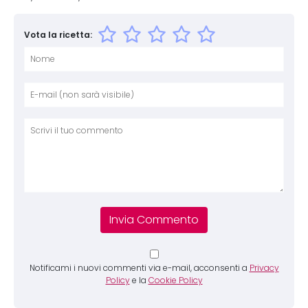
Vota la ricetta:
Nome
E-mai
Sito 
Comm
Notificami i nuovi commenti via e-mail, acconsenti a
Privacy
Policy
e la
Cookie Policy