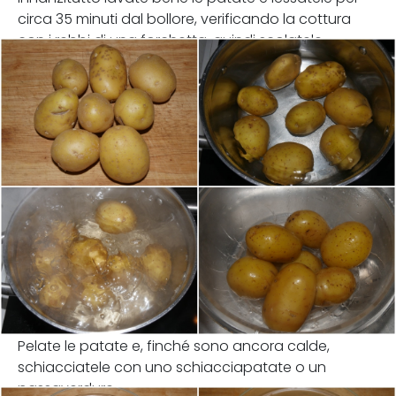
circa 35 minuti dal bollore, verificando la cottura
con i rebbi di una forchetta, quindi scolatele.
Pelate le patate e, finché sono ancora calde,
schiacciatele con uno schiacciapatate o un
passaverdure.