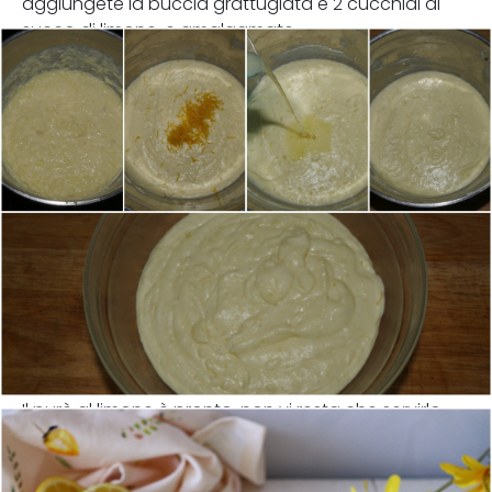
aggiungete la buccia grattugiata e 2 cucchiai di
succo di limone, e amalgamate.
Il purè al limone è pronto, non vi resta che servirlo.