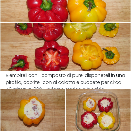
Riempiteli con il composto di purè, disponeteli in una
pirofila, copriteli con al calotta e cuocete per circa
40 minuti a 180°C, in forno statico già caldo.