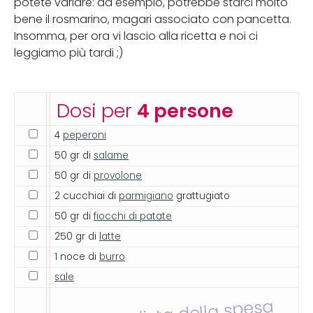
potete variare: ad esempio, potrebbe starci molto
bene il rosmarino, magari associato con pancetta.
Insomma, per ora vi lascio alla ricetta e noi ci
leggiamo più tardi ;)
Dosi per
4 persone
4
peperoni
50 gr di
salame
50 gr di
provolone
2 cucchiai di
parmigiano
grattugiato
50 gr di
fiocchi di patate
250 gr di
latte
1 noce di
burro
sale