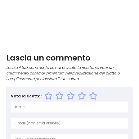
Lascia un commento
Lascia il tuo commento se hai provato la ricetta, se vuoi un
chiarimento prima di cimentarti nella realizzazione del piatto o
semplicemente per lasciare il tuo saluto.
Vota la ricetta:
Nome
E-mai
Sito 
Comm