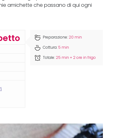
 mie amichette che passano di qui ogni
betto
Preparazione:
20 min
Cottura:
5 min
Totale:
25 min + 2 ore in frigo
a