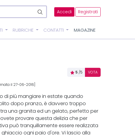
Accedi
Registrati
TI
RUBRICHE
CONTATTI
MAGAZINE
5
/5
VOTA
rnata il 27-06-2016]
ro di più mangiare in estate quando
 solito dopo pranzo, è davvero troppo
 tra una granita ed un gelato, perfetto per
 dovete provare questa delizia che per
tiva può tranquillamente essere realizzata
i ghiaccio ogni paio d'ore. Vi lascio alla