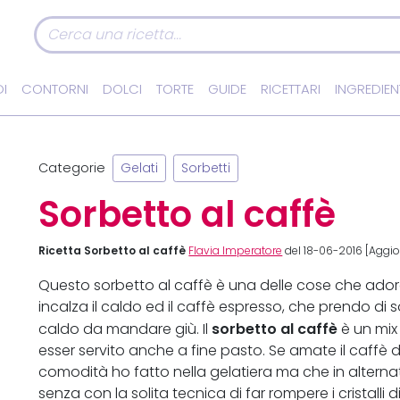
I
CONTORNI
DOLCI
TORTE
GUIDE
RICETTARI
INGREDIEN
Categorie
Gelati
Sorbetti
Sorbetto al caffè
Ricetta Sorbetto al caffè
Flavia Imperatore
del 18-06-2016 [Aggio
Questo sorbetto al caffè è una delle cose che ado
incalza il caldo ed il caffè espresso, che prendo di
sorbetto al caffè
caldo da mandare giù. Il
è un mix
esser servito anche a fine pasto. Se amate il caffè
comodità ho fatto nella gelatiera ma che in alterna
senza con la solita tecnica di far rompere i cristalli d