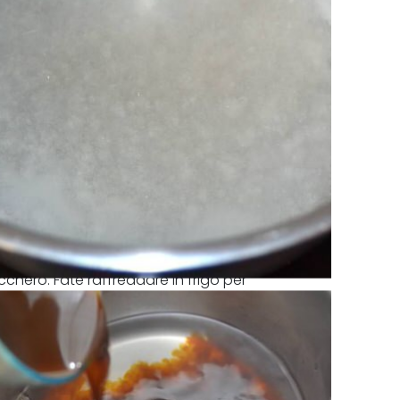
ucchero. Fate raffreddare in frigo per
.