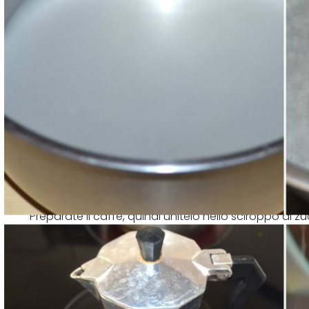
Preparate il caffè, quindi unitelo nello sciroppo di z
almeno 2 ore poi aggiungete la panna e mescolate