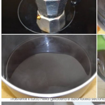
Trasferite il tutto nella gelatiera e azionatela secondo
A me sono bastati 10 minuti a velocità 2 per far adde