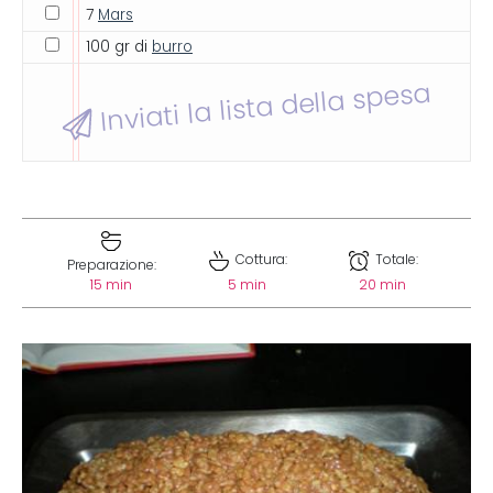
7
Mars
100 gr di
burro
Inviati la lista della spesa
Cottura:
Totale:
Preparazione:
15 min
5 min
20 min