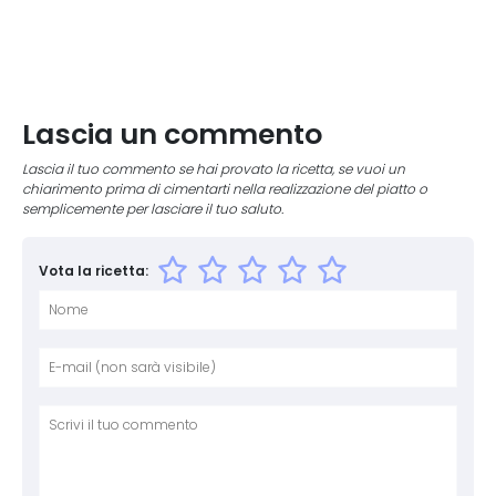
Lascia un commento
Lascia il tuo commento se hai provato la ricetta, se vuoi un
chiarimento prima di cimentarti nella realizzazione del piatto o
semplicemente per lasciare il tuo saluto.
Vota la ricetta:
Nome
E-mai
Sito 
Comm