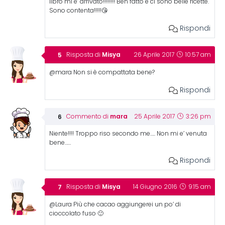
libro mi e’ arrivato!!!!!!!! Ben fatto e ci sono belle ricette.
Sono contenta!!!!!😘
Rispondi
Misya
Risposta di
26 Aprile 2017
10:57 am
@mara Non si è compattata bene?
Rispondi
mara
Commento di
25 Aprile 2017
3:26 pm
Niente!!!! Troppo riso secondo me….. Non mi e’ venuta
bene……
Rispondi
Misya
Risposta di
14 Giugno 2016
9:15 am
@Laura Più che cacao aggiungerei un po’ di
cioccolato fuso 🙂