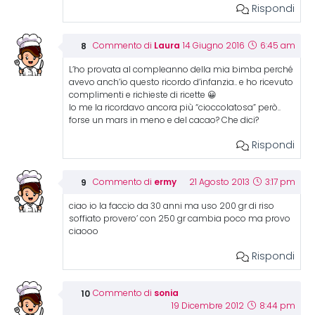
Rispondi
Laura
Commento di
14 Giugno 2016
6:45 am
L’ho provata al compleanno della mia bimba perché
avevo anch’io questo ricordo d’infanzia.. e ho ricevuto
complimenti e richieste di ricette 😀
Io me la ricordavo ancora più “cioccolatosa” però..
forse un mars in meno e del cacao? Che dici?
Rispondi
ermy
Commento di
21 Agosto 2013
3:17 pm
ciao io la faccio da 30 anni ma uso 200 gr di riso
soffiato provero’ con 250 gr cambia poco ma provo
ciaooo
Rispondi
sonia
Commento di
19 Dicembre 2012
8:44 pm