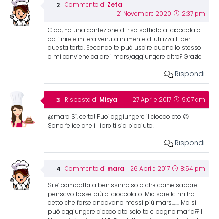
Zeta
Commento di
21 Novembre 2020
2:37 pm
Ciao, ho una confezione di riso soffiato al cioccolato
da finire e mi era venuta in mente di utilizzarli per
questa torta. Secondo te può uscire buona lo stesso
o mi conviene calare i mars/aggiungere altro? Grazie
Rispondi
Misya
Risposta di
27 Aprile 2017
9:07 am
@mara Sì, certo! Puoi aggiungere il cioccolato 😉
Sono felice che il libro ti sia piaciuto!
Rispondi
mara
Commento di
26 Aprile 2017
8:54 pm
Si e’ compattata benissimo solo che come sapore
pensavo fosse più di cioccolato. Mia sorella mi ha
detto che forse andavano messi più mars…….. Ma si
può aggiungere cioccolato sciolto a bagno maria?? Il