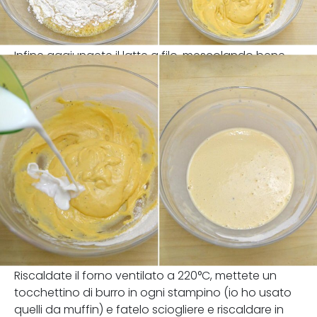
Infine aggiungete il latte a filo, mescolando bene.
Riscaldate il forno ventilato a 220°C, mettete un
tocchettino di burro in ogni stampino (io ho usato
quelli da muffin) e fatelo sciogliere e riscaldare in