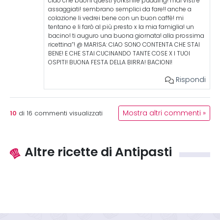
ciao che buoni questi yorkshire pudding! mai visti e
assaggiati! sembrano semplici da fare!! anche a
colazione li vedrei bene con un buon caffè! mi
tentano e li farò al più presto x la mia famiglia! un
bacino! ti auguro una buona giornata! alla prossima
ricettina”! @ MARISA: CIAO SONO CONTENTA CHE STAI
BENE! E CHE STAI CUCINANDO TANTE COSE X I TUOI
OSPITI! BUONA FESTA DELLA BIRRA! BACIONI!
Rispondi
10
Mostra altri commenti »
di
16
commenti visualizzati
Altre ricette di Antipasti