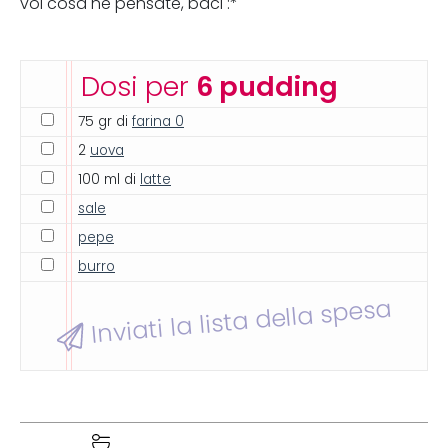
voi cosa ne pensate, baci :*
Dosi per
6 pudding
75 gr di
farina 0
2
uova
100 ml di
latte
sale
pepe
burro
Inviati la lista della spesa