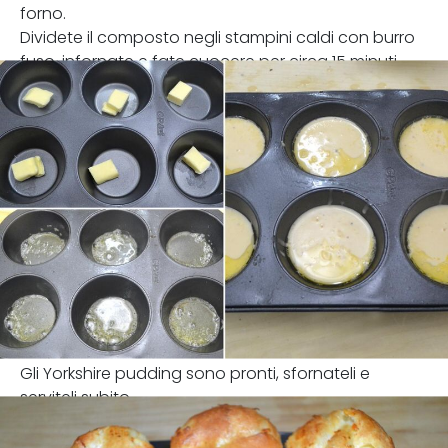
forno.
Dividete il composto negli stampini caldi con burro
fuso, infornate e fate cuocere per circa 15 minuti.
Gli Yorkshire pudding sono pronti, sfornateli e
serviteli subito.