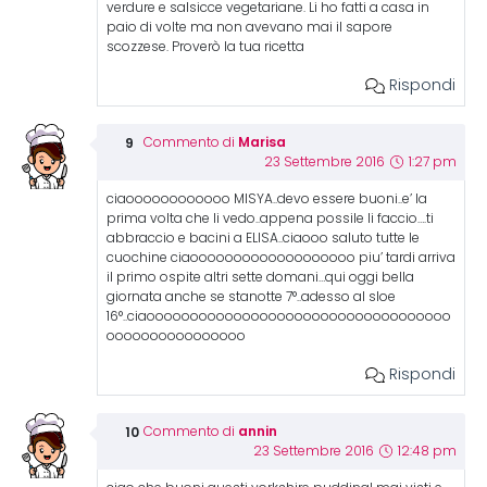
verdure e salsicce vegetariane. Li ho fatti a casa in
paio di volte ma non avevano mai il sapore
scozzese. Proverò la tua ricetta
Rispondi
Marisa
Commento di
23 Settembre 2016
1:27 pm
ciaoooooooooooo MISYA..devo essere buoni..e’ la
prima volta che li vedo..appena possile li faccio….ti
abbraccio e bacini a ELISA..ciaooo saluto tutte le
cuochine ciaooooooooooooooooooo piu’ tardi arriva
il primo ospite altri sette domani…qui oggi bella
giornata anche se stanotte 7°..adesso al sloe
16°..ciaooooooooooooooooooooooooooooooooooo
oooooooooooooooo
Rispondi
annin
Commento di
23 Settembre 2016
12:48 pm