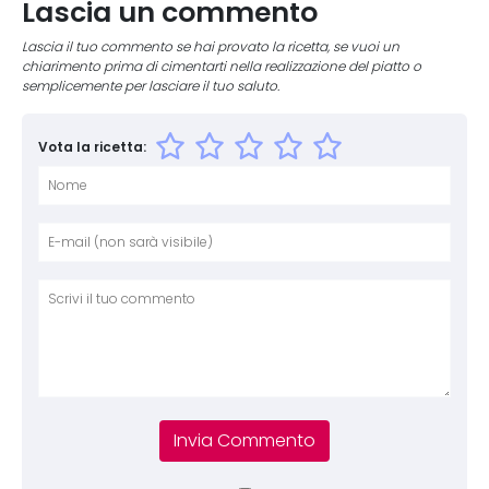
Lascia un commento
Lascia il tuo commento se hai provato la ricetta, se vuoi un
chiarimento prima di cimentarti nella realizzazione del piatto o
semplicemente per lasciare il tuo saluto.
Vota la ricetta:
Nome
E-mai
Sito 
Comm