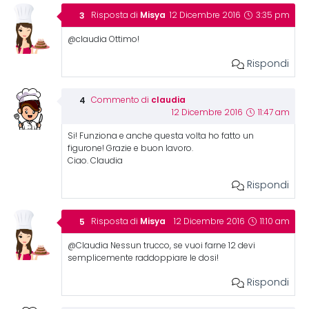
Misya
Risposta di
12 Dicembre 2016
3:35 pm
@claudia Ottimo!
Rispondi
claudia
Commento di
12 Dicembre 2016
11:47 am
Si! Funziona e anche questa volta ho fatto un
figurone! Grazie e buon lavoro.
Ciao. Claudia
Rispondi
Misya
Risposta di
12 Dicembre 2016
11:10 am
@Claudia Nessun trucco, se vuoi farne 12 devi
semplicemente raddoppiare le dosi!
Rispondi