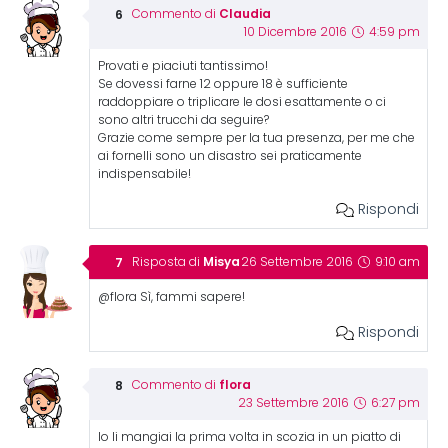
Claudia
Commento di
10 Dicembre 2016
4:59 pm
Provati e piaciuti tantissimo!
Se dovessi farne 12 oppure 18 è sufficiente
raddoppiare o triplicare le dosi esattamente o ci
sono altri trucchi da seguire?
Grazie come sempre per la tua presenza, per me che
ai fornelli sono un disastro sei praticamente
indispensabile!
Rispondi
Misya
Risposta di
26 Settembre 2016
9:10 am
@flora Sì, fammi sapere!
Rispondi
flora
Commento di
23 Settembre 2016
6:27 pm
Io li mangiai la prima volta in scozia in un piatto di