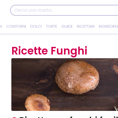
I
CONTORNI
DOLCI
TORTE
GUIDE
RICETTARI
INGREDIEN
Ricette Funghi