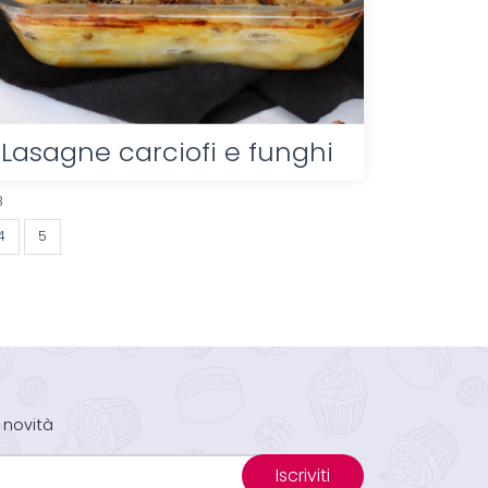
Lasagne carciofi e funghi
8
4
5
 novità
Iscriviti