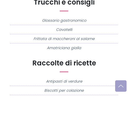
Trucchi e consigli
Glossario gastronomico
Cavatelli
Frittata di maccheroni al salame
Amatriciana gialla
Raccolte di ricette
Antipasti di verdure
Biscotti per colazione
Cornetti fatti in casa
Crostatine di mele
Le immagini e le ricette di cucina pubblicate sul sito sono di proprietà di
Flavia