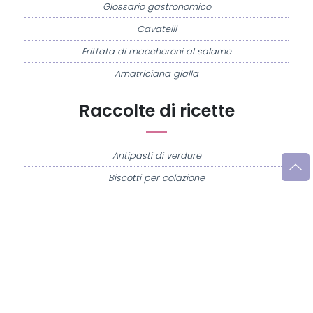
Glossario gastronomico
Cavatelli
Frittata di maccheroni al salame
Amatriciana gialla
Raccolte di ricette
Antipasti di verdure
Biscotti per colazione
Cornetti fatti in casa
Crostatine di mele
Le immagini e le ricette di cucina pubblicate sul sito sono di proprietà di
Flavia
Imperatore
e sono protette dalla legge sul diritto d'autore n. 633/1941 e successive
modifiche.
Misya.info è un sito della
Misya S.r.l. unipersonale
- P.IVA 07248321213 - Napoli -
Leggi la
Privacy Policy