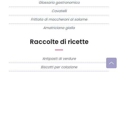
Glossario gastronomico
Cavatelli
Frittata di maccheroni al salame
Amatriciana gialla
Raccolte di ricette
Antipasti di verdure
Biscotti per colazione
Cornetti fatti in casa
Crostatine di mele
Le immagini e le ricette di cucina pubblicate sul sito sono di proprietà di
Flavia
Imperatore
e sono protette dalla legge sul diritto d'autore n. 633/1941 e successive
modifiche.
Misya.info è un sito della
Misya S.r.l. unipersonale
- P.IVA 07248321213 - Napoli -
Leggi la
Privacy Policy