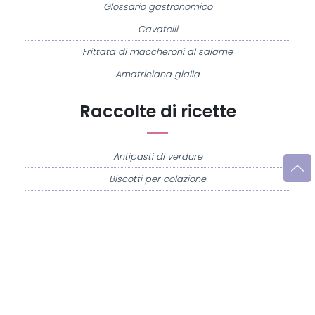
Glossario gastronomico
Cavatelli
Frittata di maccheroni al salame
Amatriciana gialla
Raccolte di ricette
Antipasti di verdure
Biscotti per colazione
Cornetti fatti in casa
Crostatine di mele
Le immagini e le ricette di cucina pubblicate sul sito sono di proprietà di
Flavia
Imperatore
e sono protette dalla legge sul diritto d'autore n. 633/1941 e successive
modifiche.
Misya.info è un sito della
Misya S.r.l. unipersonale
- P.IVA 07248321213 - Napoli -
Leggi la
Privacy Policy