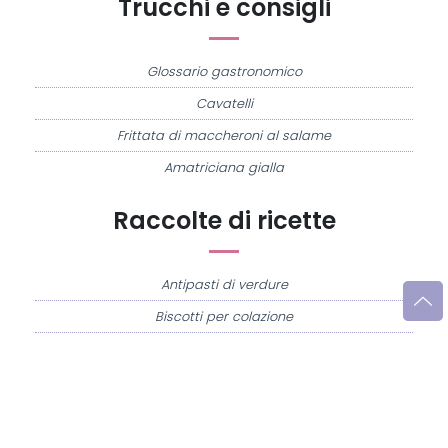
Trucchi e consigli
Glossario gastronomico
Cavatelli
Frittata di maccheroni al salame
Amatriciana gialla
Raccolte di ricette
Antipasti di verdure
Biscotti per colazione
Cornetti fatti in casa
Crostatine di mele
Le immagini e le ricette di cucina pubblicate sul sito sono di proprietà di
Flavia