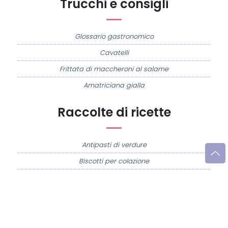
Trucchi e consigli
Glossario gastronomico
Cavatelli
Frittata di maccheroni al salame
Amatriciana gialla
Raccolte di ricette
Antipasti di verdure
Biscotti per colazione
Cornetti fatti in casa
Crostatine di mele
Le immagini e le ricette di cucina pubblicate sul sito sono di proprietà di
Flavia