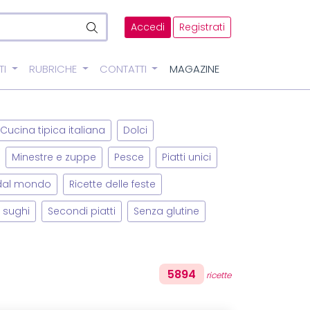
Accedi
Registrati
TI
RUBRICHE
CONTATTI
MAGAZINE
Cucina tipica italiana
Dolci
Minestre e zuppe
Pesce
Piatti unici
 dal mondo
Ricette delle feste
 sughi
Secondi piatti
Senza glutine
5894
ricette