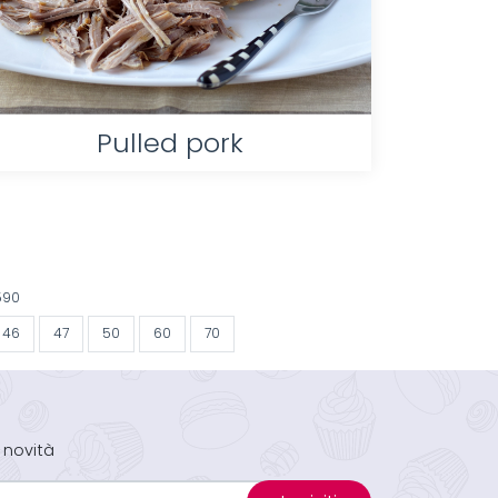
Pulled pork
590
46
47
50
60
70
 novità