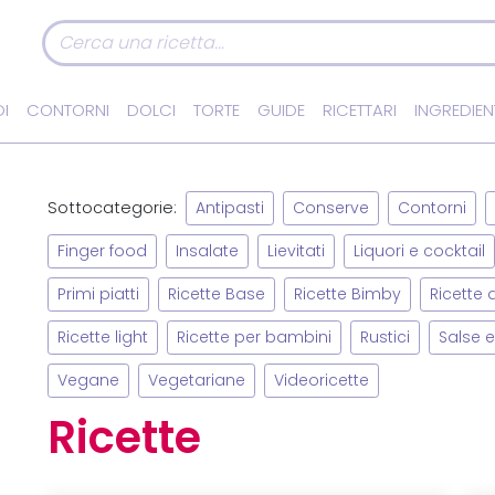
I
CONTORNI
DOLCI
TORTE
GUIDE
RICETTARI
INGREDIEN
Sottocategorie:
Antipasti
Conserve
Contorni
Finger food
Insalate
Lievitati
Liquori e cocktail
Primi piatti
Ricette Base
Ricette Bimby
Ricette
Ricette light
Ricette per bambini
Rustici
Salse e
Vegane
Vegetariane
Videoricette
Ricette