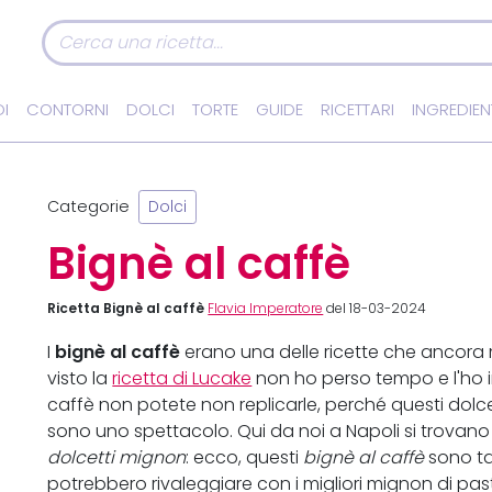
I
CONTORNI
DOLCI
TORTE
GUIDE
RICETTARI
INGREDIEN
Categorie
Dolci
Bignè al caffè
Ricetta Bignè al caffè
Flavia Imperatore
del 18-03-2024
bignè al caffè
I
erano una delle ricette che ancora
visto la
ricetta di Lucake
non ho perso tempo e l'ho i
caffè non potete non replicarle, perché questi dol
sono uno spettacolo. Qui da noi a Napoli si trovano s
dolcetti mignon
: ecco, questi
bignè al caffè
sono t
potrebbero rivaleggiare con i migliori mignon di past