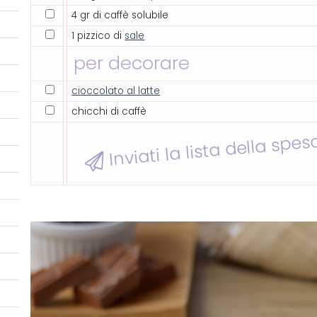
4 gr di caffè solubile
1 pizzico di
sale
per decorare
cioccolato al latte
chicchi di caffè
Inviati la lista della spes