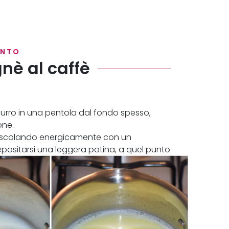
ENTO
nè al caffè
 burro in una pentola dal fondo spesso,
one.
, mescolando energicamente con un
epositarsi una leggera patina, a quel punto