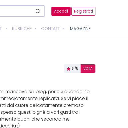
Accedi
Registrati
TI
RUBRICHE
CONTATTI
MAGAZINE
5
/5
VOTA
 mi mancava sul blog, per cui quando ho
mmediatamente replicata. Se vi piace il
cetti dal cuore delicatamente cremoso
pesso questi bignè a vari gusti tra i
almente buoni che secondo me
icceria ;)