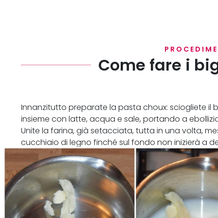
PROCEDIM
Come fare i big
Innanzitutto preparate la pasta choux: sciogliete il
insieme con latte, acqua e sale, portando a ebollizi
Unite la farina, già setacciata, tutta in una volta
cucchiaio di legno finché sul fondo non inizierà a d
togliete dal fuoco e lasciate raffreddare.