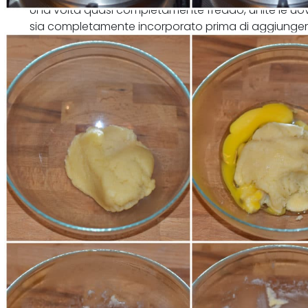
Una volta quasi completamente freddo, unite le uov
sia completamente incorporato prima di aggiungere 
in una sac-à-poche dal beccuccio liscio non troppo 