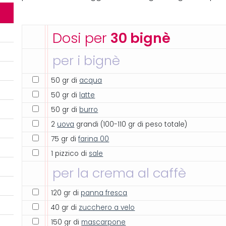
Dosi per
30 bignè
per i bignè
50 gr di
acqua
50 gr di
latte
50 gr di
burro
2
uova
grandi (100-110 gr di peso totale)
75 gr di
farina 00
1 pizzico di
sale
per la crema al caffè
120 gr di
panna fresca
40 gr di
zucchero a velo
150 gr di
mascarpone