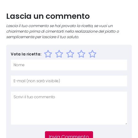
Lascia un commento
Lascia il tuo commento se hai provato la ricetta, se vuoi un
chiarimento prima di cimentarti nella realizzazione del piatto o
semplicemente per lasciare il tuo saluto.
Vota la ricetta:
Nome
E-mai
Sito 
Comm