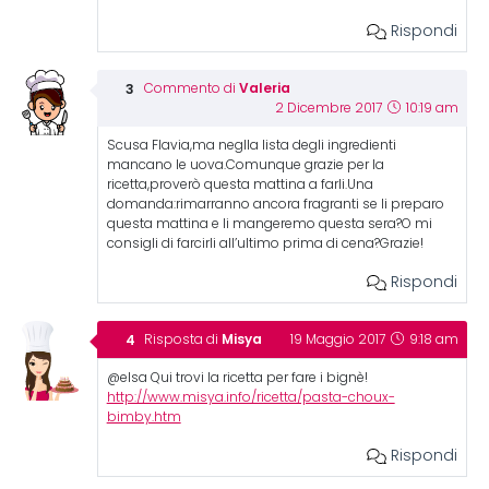
Rispondi
Valeria
Commento di
2 Dicembre 2017
10:19 am
Scusa Flavia,ma neglla lista degli ingredienti
mancano le uova.Comunque grazie per la
ricetta,proverò questa mattina a farli.Una
domanda:rimarranno ancora fragranti se li preparo
questa mattina e li mangeremo questa sera?O mi
consigli di farcirli all’ultimo prima di cena?Grazie!
Rispondi
Misya
Risposta di
19 Maggio 2017
9:18 am
@elsa Qui trovi la ricetta per fare i bignè!
http://www.misya.info/ricetta/pasta-choux-
bimby.htm
Rispondi