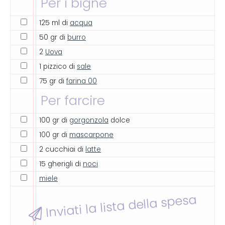
Per i bignè
125 ml di
acqua
50 gr di
burro
2
Uova
1 pizzico di
sale
75 gr di
farina 00
Per farcire
100 gr di
gorgonzola
dolce
100 gr di
mascarpone
2 cucchiai di
latte
15 gherigli di
noci
miele
Inviati la lista della spesa