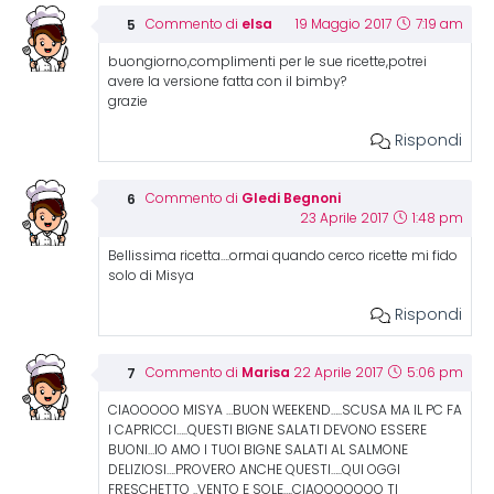
elsa
Commento di
19 Maggio 2017
7:19 am
buongiorno,complimenti per le sue ricette,potrei
avere la versione fatta con il bimby?
grazie
Rispondi
Gledi Begnoni
Commento di
23 Aprile 2017
1:48 pm
Bellissima ricetta….ormai quando cerco ricette mi fido
solo di Misya
Rispondi
Marisa
Commento di
22 Aprile 2017
5:06 pm
CIAOOOOO MISYA …BUON WEEKEND…..SCUSA MA IL PC FA
I CAPRICCI…..QUESTI BIGNE SALATI DEVONO ESSERE
BUONI…IO AMO I TUOI BIGNE SALATI AL SALMONE
DELIZIOSI….PROVERO ANCHE QUESTI…..QUI OGGI
FRESCHETTO ..VENTO E SOLE….CIAOOOOOOO TI