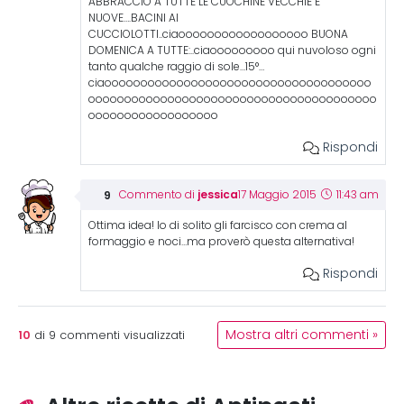
ABBRACCIO A TUTTE LE CUOCHINE VECCHIE E
NUOVE….BACINI AI
CUCCIOLOTTI..ciaoooooooooooooooooo BUONA
DOMENICA A TUTTE:..ciaooooooooo qui nuvoloso ogni
tanto qualche raggio di sole…15°…
ciaooooooooooooooooooooooooooooooooooooo
oooooooooooooooooooooooooooooooooooooooo
oooooooooooooooooo
Rispondi
jessica
Commento di
17 Maggio 2015
11:43 am
Ottima idea! Io di solito gli farcisco con crema al
formaggio e noci…ma proverò questa alternativa!
Rispondi
10
Mostra altri commenti »
di
9
commenti visualizzati