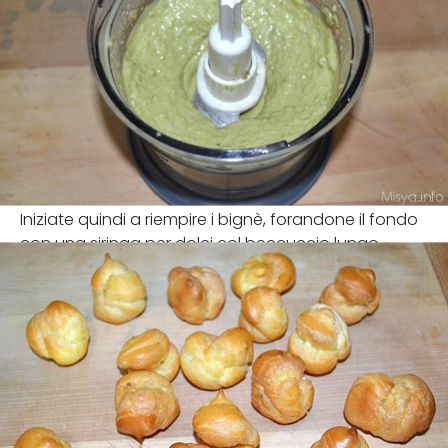
Iniziate quindi a riempire i bignè, forandone il fondo
con una siringa per dolci col beccuccio lungo.