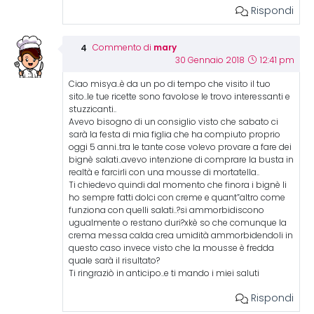
Rispondi
mary
Commento di
30 Gennaio 2018
12:41 pm
Ciao misya..è da un po di tempo che visito il tuo
sito..le tue ricette sono favolose le trovo interessanti e
stuzzicanti..
Avevo bisogno di un consiglio visto che sabato ci
sarà la festa di mia figlia che ha compiuto proprio
oggi 5 anni..tra le tante cose volevo provare a fare dei
bignè salati..avevo intenzione di comprare la busta in
realtà e farcirli con una mousse di mortatella..
Ti chiedevo quindi dal momento che finora i bignè li
ho sempre fatti dolci con creme e quant”altro come
funziona con quelli salati..?si ammorbidiscono
ugualmente o restano duri?xkè so che comunque la
crema messa calda crea umidità ammorbidendoli in
questo caso invece visto che la mousse è fredda
quale sarà il risultato?
Ti ringraziò in anticipo..e ti mando i miei saluti
Rispondi