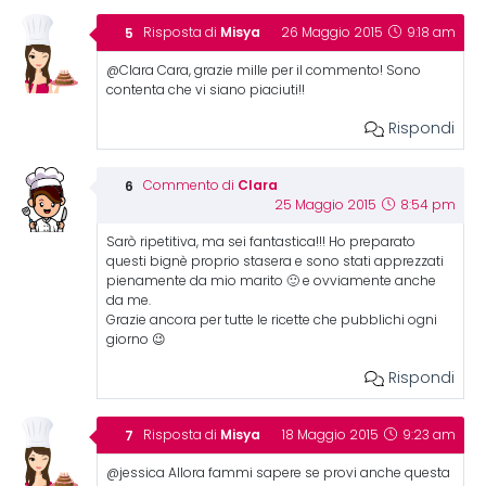
Misya
Risposta di
26 Maggio 2015
9:18 am
@Clara Cara, grazie mille per il commento! Sono
contenta che vi siano piaciuti!!
Rispondi
Clara
Commento di
25 Maggio 2015
8:54 pm
Sarò ripetitiva, ma sei fantastica!!! Ho preparato
questi bignè proprio stasera e sono stati apprezzati
pienamente da mio marito 🙂 e ovviamente anche
da me.
Grazie ancora per tutte le ricette che pubblichi ogni
giorno 😉
Rispondi
Misya
Risposta di
18 Maggio 2015
9:23 am
@jessica Allora fammi sapere se provi anche questa