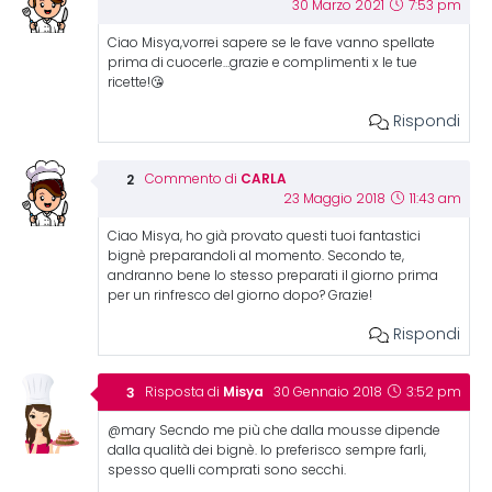
30 Marzo 2021
7:53 pm
Ciao Misya,vorrei sapere se le fave vanno spellate
prima di cuocerle…grazie e complimenti x le tue
ricette!😘
Rispondi
CARLA
Commento di
23 Maggio 2018
11:43 am
Ciao Misya, ho già provato questi tuoi fantastici
bignè preparandoli al momento. Secondo te,
andranno bene lo stesso preparati il giorno prima
per un rinfresco del giorno dopo? Grazie!
Rispondi
Misya
Risposta di
30 Gennaio 2018
3:52 pm
@mary Secndo me più che dalla mousse dipende
dalla qualità dei bignè. Io preferisco sempre farli,
spesso quelli comprati sono secchi.