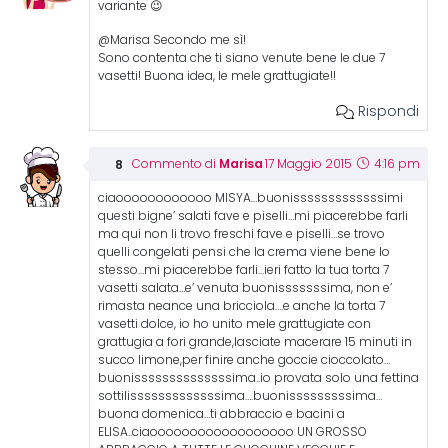
variante 😉
@Marisa Secondo me sì!
Sono contenta che ti siano venute bene le due 7
vasetti! Buona idea, le mele grattugiate!!
Rispondi
Marisa
Commento di
17 Maggio 2015
4:16 pm
ciaoooooooooooo MISYA…buonisssssssssssssimi
questi bigne’ salati fave e piselli…mi piacerebbe farli
ma qui non li trovo freschi fave e piselli…se trovo
quelli congelati pensi che la crema viene bene lo
stesso…mi piacerebbe farli…ieri fatto la tua torta 7
vasetti salata…e’ venuta buonisssssssima, non e’
rimasta neance una bricciola….e anche la torta 7
vasetti dolce, io ho unito mele grattugiate con
grattugia a fori grande,lasciate macerare 15 minuti in
succo limone,per finire anche goccie cioccolato…
buonissssssssssssssima..io provata solo una fettina
sottilisssssssssssssima….buonisssssssssima…
buona domenica…ti abbraccio e bacini a
ELISA..ciaoooooooooooooooooo UN GROSSO