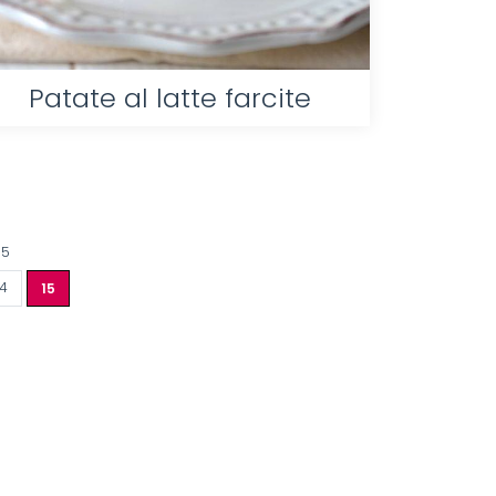
Patate al latte farcite
15
14
15