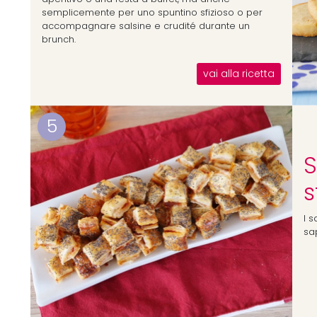
semplicemente per uno spuntino sfizioso o per
accompagnare salsine e crudité durante un
brunch.
vai alla ricetta
5
S
s
I s
sap