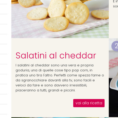
E 
so
Salatini al cheddar
I salatini al cheddar sono una vera e propria
goduria, una di quelle cose tipo pop corn, in
pratica uno tira l'altro. Perfetti come spezza fame o
da sgranocchiare davanti alla tv, sono facili e
veloci da fare e sono davvero irresistibili,
piaceranno a tutti, grandi e piccini.
vai alla ricetta