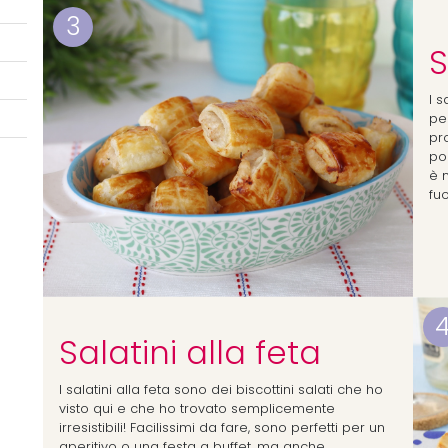
3
S
I s
per
pr
po
è n
fuo
Salatini alla feta
I salatini alla feta sono dei biscottini salati che ho
visto qui e che ho trovato semplicemente
irresistibili! Facilissimi da fare, sono perfetti per un
aperitivo o una festa a buffet, ma anche