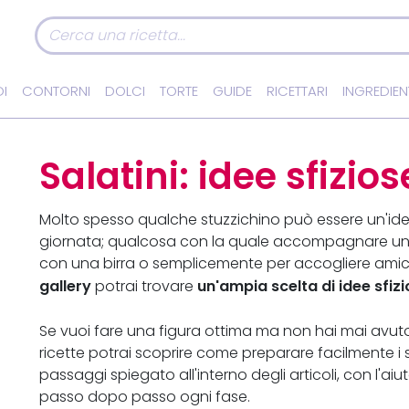
I
CONTORNI
DOLCI
TORTE
GUIDE
RICETTARI
INGREDIEN
Salatini: idee sfizios
Molto spesso qualche stuzzichino può essere un'idea
giornata; qualcosa con la quale accompagnare un a
con una birra o semplicemente per accogliere amici
gallery
un'ampia scelta di idee sfiz
potrai trovare
Se vuoi fare una figura ottima ma non hai mai avu
ricette potrai scoprire come preparare facilmente i
passaggi spiegato all'interno degli articoli, con l'a
passo dopo passo ogni fase.