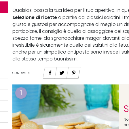
Qualsiasi possa la tua idea per il tuo aperitivo, in qu
selezione di ricette
a partire dai classici salatini: i tr
giusto e gustosi per accompagnare al meglio un drin
particolare, il consiglio è quello di assaggiare dei sa
spezza fame, da sgranocchiare magari davanti alla pr
irresistibile è sicuramente quella dei salatini alla feta
anche per un simpatico antipasto sono invece i sala
allo stesso tempo buonissimi.
CONDIVIDI
1
S
No
pre