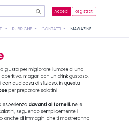
Accedi
Registrati
TI
RUBRICHE
CONTATTI
MAGAZINE
e
 giusta per migliorare l'umore di una
peritivo, magari con un drink gustoso,
 con qualcosa di sfizioso. In questa
iose
per preparare salatini.
davanti ai fornelli
to esperienza
, nelle
 salatini, seguendo semplicemente i
iuto anche di immagini che ti mostreranno