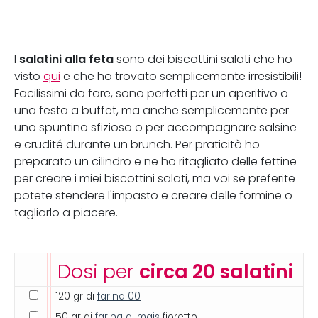
salatini alla feta
I
sono dei biscottini salati che ho
visto
qui
e che ho trovato semplicemente irresistibili!
Facilissimi da fare, sono perfetti per un aperitivo o
una festa a buffet, ma anche semplicemente per
uno spuntino sfizioso o per accompagnare salsine
e crudité durante un brunch. Per praticità ho
preparato un cilindro e ne ho ritagliato delle fettine
per creare i miei biscottini salati, ma voi se preferite
potete stendere l'impasto e creare delle formine o
tagliarlo a piacere.
Dosi per
circa 20 salatini
120 gr di
farina 00
50 gr di
farina di mais
fioretto