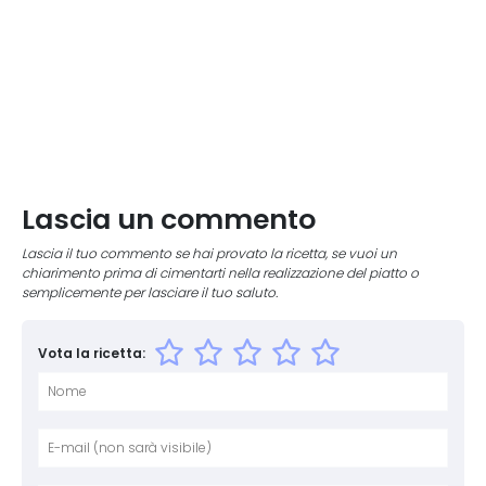
Lascia un commento
Lascia il tuo commento se hai provato la ricetta, se vuoi un
chiarimento prima di cimentarti nella realizzazione del piatto o
semplicemente per lasciare il tuo saluto.
Vota la ricetta:
Nome
E-mai
Sito 