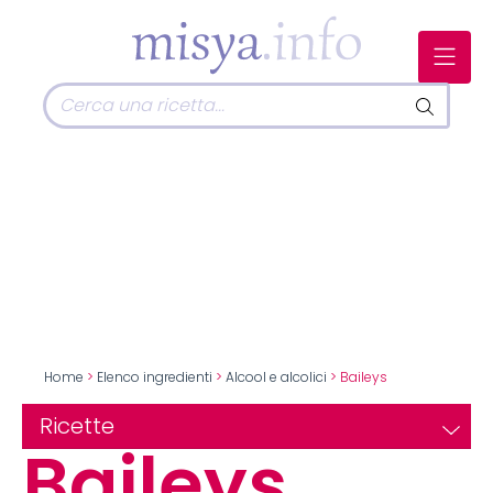
Home
>
Elenco ingredienti
>
Alcool e alcolici
> Baileys
Ricette
Baileys