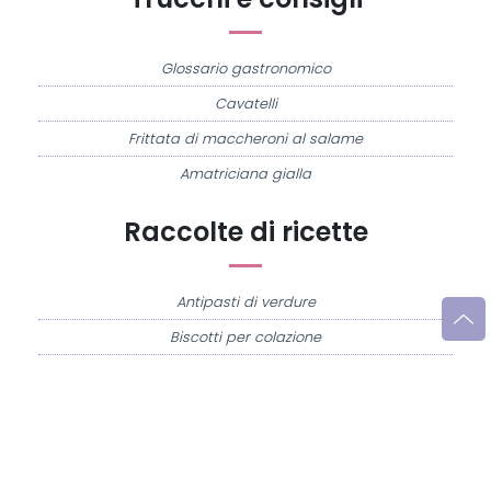
Glossario gastronomico
Cavatelli
Frittata di maccheroni al salame
Amatriciana gialla
Raccolte di ricette
Antipasti di verdure
Biscotti per colazione
Cornetti fatti in casa
Crostatine di mele
Le immagini e le ricette di cucina pubblicate sul sito sono di proprietà di
Flavia
Imperatore
e sono protette dalla legge sul diritto d'autore n. 633/1941 e successive