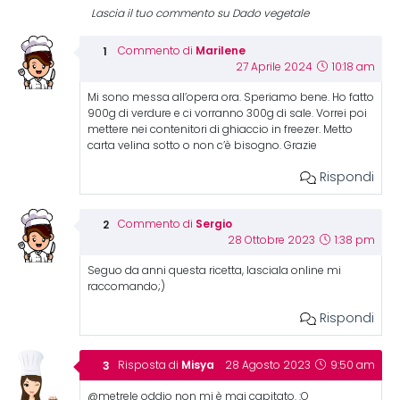
Lascia il tuo commento su Dado vegetale
Marilene
Commento di
27 Aprile 2024
10:18 am
Mi sono messa all’opera ora. Speriamo bene. Ho fatto
900g di verdure e ci vorranno 300g di sale. Vorrei poi
mettere nei contenitori di ghiaccio in freezer. Metto
carta velina sotto o non c’è bisogno. Grazie
Rispondi
Sergio
Commento di
28 Ottobre 2023
1:38 pm
Seguo da anni questa ricetta, lasciala online mi
raccomando;)
Rispondi
Misya
Risposta di
28 Agosto 2023
9:50 am
@metrele oddio non mi è mai capitato. :O