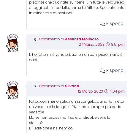
pietanze che cucinate sui fornelli, in tutte le verdure ed
ortaggi cotti in padella, come ke fritture, Specialmente
in minestre e minestroni
Rispondi
Assunta Molinaro
Commento di
27 Marzo 2023
8:51 pm
L’ ho fatto mi è venuto buono non comprerò mai più i
dadi
Rispondi
Silvana
Commento di
12 Marzo 2023
4:04 pm
Fatto….con meno sale…non si congela…quindi lo metto
un vasetto e lo tengo in frizer…non compro più dado
vegetale.
Ma se non usassimo il sale, andrebbe vene lo
stesso?
È jl sale che è ns. nemico.