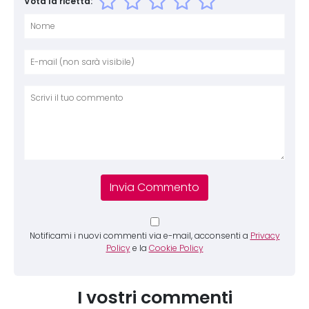
Vota la ricetta:
Nome
E-mai
Sito 
Comm
Notificami i nuovi commenti via e-mail, acconsenti a
Privacy
Policy
e la
Cookie Policy
I vostri commenti