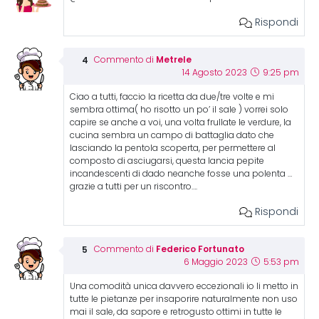
Rispondi
Metrele
Commento di
14 Agosto 2023
9:25 pm
Ciao a tutti, faccio la ricetta da due/tre volte e mi
sembra ottima( ho risotto un po’ il sale ) vorrei solo
capire se anche a voi, una volta frullate le verdure, la
cucina sembra un campo di battaglia dato che
lasciando la pentola scoperta, per permettere al
composto di asciugarsi, questa lancia pepite
incandescenti di dado neanche fosse una polenta …
grazie a tutti per un riscontro….
Rispondi
Federico Fortunato
Commento di
6 Maggio 2023
5:53 pm
Una comodità unica davvero eccezionali io li metto in
tutte le pietanze per insaporire naturalmente non uso
mai il sale, da sapore e retrogusto ottimi in tutte le