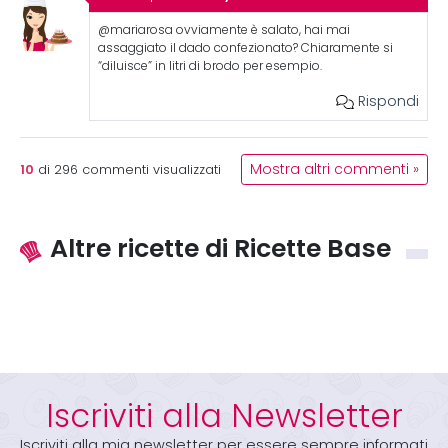
@mariarosa ovviamente è salato, hai mai
assaggiato il dado confezionato? Chiaramente si
“diluisce” in litri di brodo per esempio.
Rispondi
10
Mostra altri commenti »
di
296
commenti visualizzati
Altre ricette di Ricette Base
Iscriviti alla Newsletter
Iscriviti alla mia newsletter per essere sempre informati