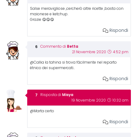
Salse meravigliose ,cercherò altre ricette ,basta con
maionese e ketchup.
Grazie 😋😋😋
Rispondi
Betta
Commento di
21 Novembre 2020
4:52 pm
@Callia la tahina si trova fácilmente nel reparto
étnico dei supermercati..
Rispondi
Misya
Risposta di
19 Novembre 2020
10:32 am
@Marta certo
Rispondi