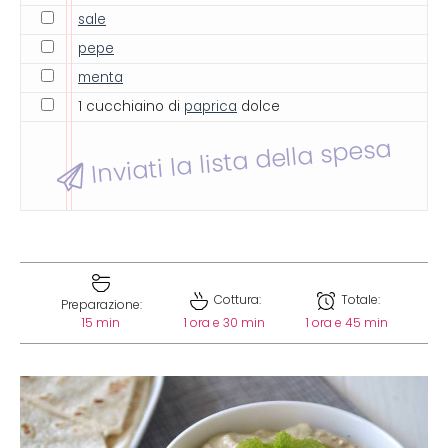
sale
pepe
menta
1 cucchiaino di
paprica
dolce
Inviati la lista della spesa
Cottura:
Totale:
Preparazione:
15 min
1 ora e 30 min
1 ora e 45 min