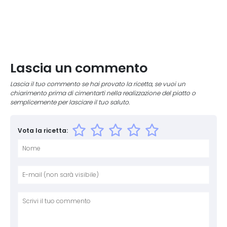
Lascia un commento
Lascia il tuo commento se hai provato la ricetta, se vuoi un
chiarimento prima di cimentarti nella realizzazione del piatto o
semplicemente per lasciare il tuo saluto.
Vota la ricetta:
Nome
E-mai
Sito 
Comm