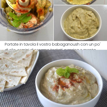
Portate in tavola il vostro babaganoush con un po'
di olio, semini di sesamo tostati, paprica e menta.