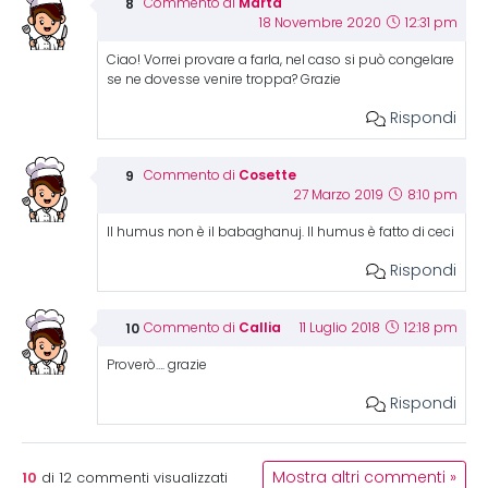
Marta
Commento di
18 Novembre 2020
12:31 pm
Ciao! Vorrei provare a farla, nel caso si può congelare
se ne dovesse venire troppa? Grazie
Rispondi
Cosette
Commento di
27 Marzo 2019
8:10 pm
Il humus non è il babaghanuj. Il humus è fatto di ceci
Rispondi
Callia
Commento di
11 Luglio 2018
12:18 pm
Proverò…. grazie
Rispondi
10
Mostra altri commenti »
di
12
commenti visualizzati