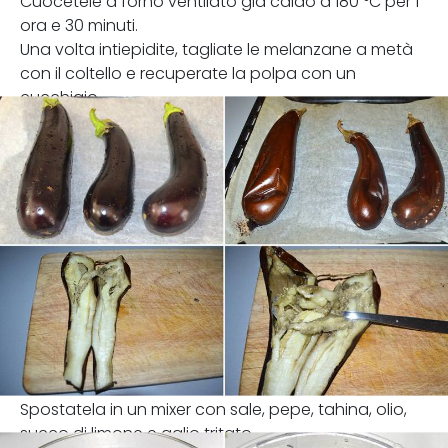
Cuocetele a forno ventilato già caldo a 180 °C per 1
ora e 30 minuti.
Una volta intiepidite, tagliate le melanzane a metà
con il coltello e recuperate la polpa con un
cucchiaio.
Spostatela in un mixer con sale, pepe, tahina, olio,
succo di limone e aglio tritato.