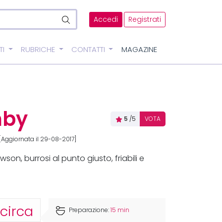
Accedi
Registrati
TI
RUBRICHE
CONTATTI
MAGAZINE
mby
5
/5
VOTA
Aggiornata il 29-08-2017]
awson, burrosi al punto giusto, friabili e
 circa
Preparazione:
15 min