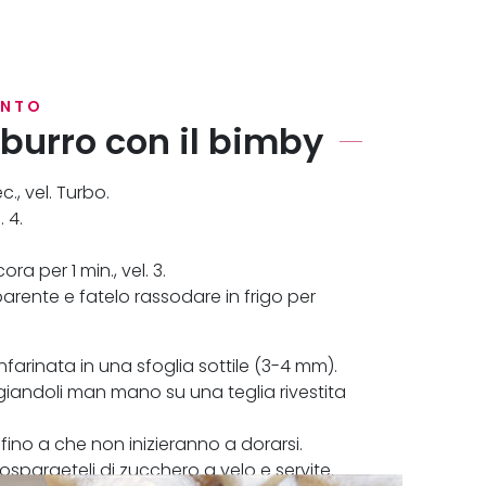
ENTO
 burro con il bimby
., vel. Turbo.
. 4.
ra per 1 min., vel. 3.
arente e fatelo rassodare in frigo per
nfarinata in una sfoglia sottile (3-4 mm).
agiandoli man mano su una teglia rivestita
 fino a che non inizieranno a dorarsi.
cospargeteli di zucchero a velo e servite.