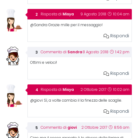
Misya
Risposta di
9 Agosto 2018
10:04 am
@Sandra Grazie mille per il messaggio!
Rispondi
Sandra
Commento di
8 Agosto 2018
1:42 pm
Ottimi e veloci!
Rispondi
Misya
Risposta di
2 Ottobre 2017
10:02 am
@giovi Sì, a volte cambia il la finezza delle scaglie.
Rispondi
giovi
Commento di
2 Ottobre 2017
8:56 am