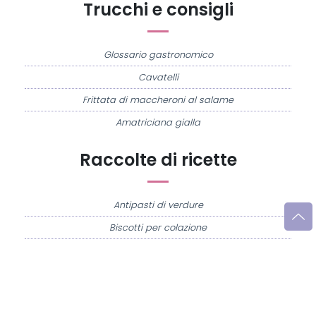
Trucchi e consigli
Glossario gastronomico
Cavatelli
Frittata di maccheroni al salame
Amatriciana gialla
Raccolte di ricette
Antipasti di verdure
Biscotti per colazione
Cornetti fatti in casa
Crostatine di mele
Le immagini e le ricette di cucina pubblicate sul sito sono di proprietà di
Flavia