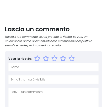
Lascia un commento
Lascia il tuo commento se hai provato la ricetta, se vuoi un
chiarimento prima di cimentarti nella realizzazione del piatto o
semplicemente per lasciare il tuo saluto.
Vota la ricetta:
Nome
E-mai
Sito 
Comm