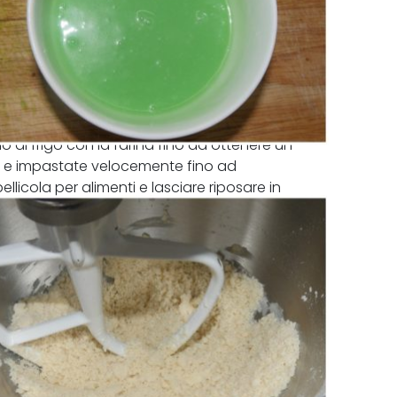
do di frigo con la farina fino ad ottenere un
 e impastate velocemente fino ad
cola per alimenti e lasciare riposare in