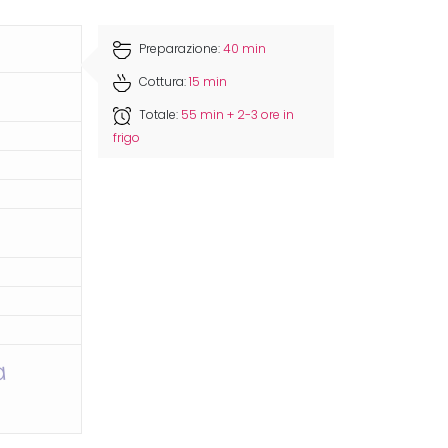
Preparazione:
40 min
Cottura:
15 min
Totale:
55 min + 2-3 ore in
frigo
a