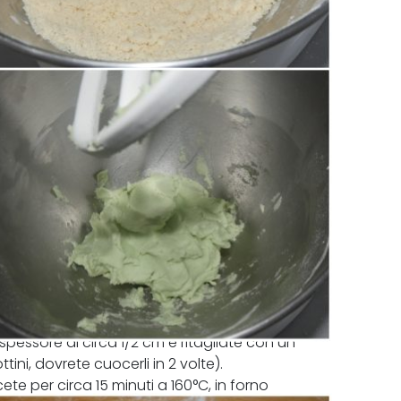
o spessore di circa 1/2 cm e ritagliate con un
ini, dovrete cuocerli in 2 volte).
cete per circa 15 minuti a 160°C, in forno