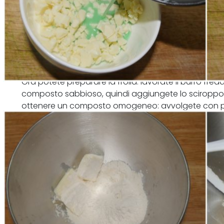
Ora potete preparare la frolla: lavorate il burro fred
composto sabbioso, quindi aggiungete lo sciroppo
ottenere un composto omogeneo: avvolgete con pelli
frigo per almeno 1 ora.