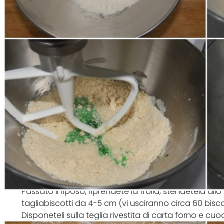
Passato il riposo, riprendete la frolla, stendetela all
tagliabiscotti da 4-5 cm (vi usciranno circa 60 biscott
Disponeteli sulla teglia rivestita di carta forno e cuo