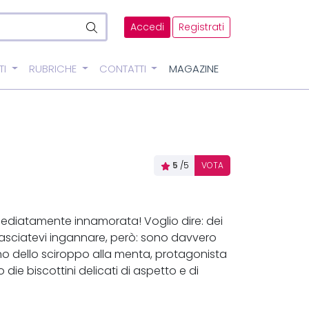
Accedi
Registrati
TI
RUBRICHE
CONTATTI
MAGAZINE
5
/5
VOTA
diatamente innamorata! Voglio dire: dei
 lasciatevi ingannare, però: sono davvero
no dello sciroppo alla menta, protagonista
o die biscottini delicati di aspetto e di