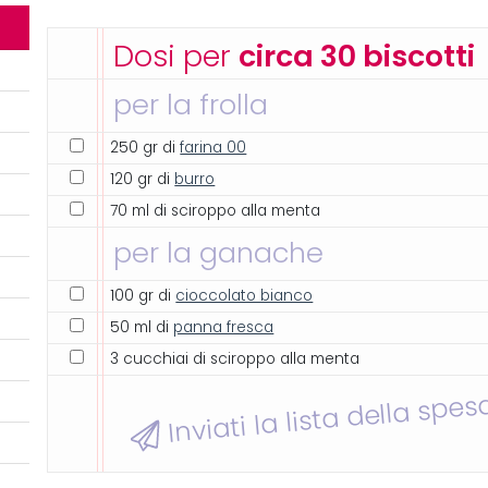
Dosi per
circa 30 biscotti
per la frolla
250 gr di
farina 00
120 gr di
burro
70 ml di sciroppo alla menta
per la ganache
100 gr di
cioccolato bianco
50 ml di
panna fresca
3 cucchiai di sciroppo alla menta
Inviati la lista della spes