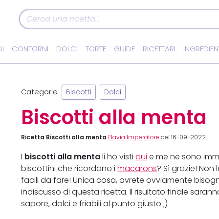
I
CONTORNI
DOLCI
TORTE
GUIDE
RICETTARI
INGREDIEN
Categorie
Biscotti
Dolci
Biscotti alla menta
Ricetta Biscotti alla menta
Flavia Imperatore
del 16-09-2022
biscotti alla menta
I
li ho visti
qui
e me ne sono imme
biscottini che ricordano i
macarons
? Sì grazie! Non
facili da fare! Unica cosa, avrete ovviamente bisog
indiscusso di questa ricetta. Il risultato finale sarann
sapore, dolci e friabili al punto giusto ;)