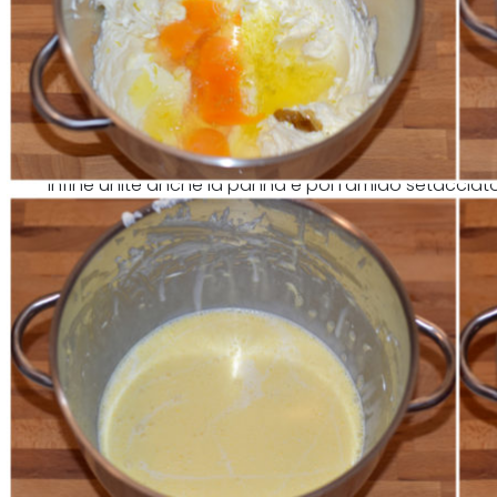
Infine unite anche la panna e poi l'amido setacciat
con delicatezza.