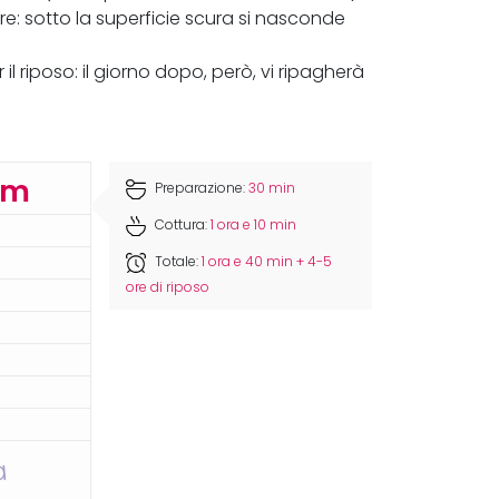
e: sotto la superficie scura si nasconde
l riposo: il giorno dopo, però, vi ripagherà
cm
Preparazione:
30 min
Cottura:
1 ora e 10 min
Totale:
1 ora e 40 min + 4-5
ore di riposo
a