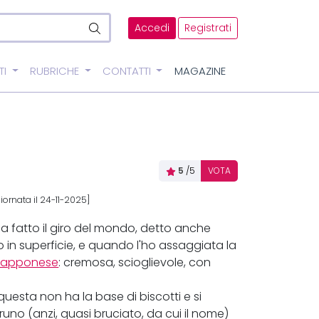
Accedi
Registrati
TI
RUBRICHE
CONTATTI
MAGAZINE
5
/5
VOTA
iornata il 24-11-2025]
ha fatto il giro del mondo, detto anche
o in superficie, e quando l'ho assaggiata la
iapponese
: cremosa, scioglievole, con
 questa non ha la base di biscotti e si
uno (anzi, quasi bruciato, da cui il nome)