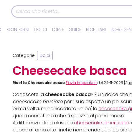
I
CONTORNI
DOLCI
TORTE
GUIDE
RICETTARI
INGREDIEN
Categorie
Dolci
Cheesecake basca
Ricetta Cheesecake basca
Flavia Imperatore
del 24-11-2025 [Agg
cheesecake basca
Conoscete la
? È un dolce che 
cheesecake bruciata
per il suo aspetto un po' scur
prima volta, mi ha ricordato un po' la
cheesecake g
quella consistenza che ti spiazza al primo morso.
A differenza della classica
cheesecake americana
,
cuoce a forno alto finché non prende quel colore br