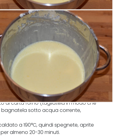
to di carta forno (tagliatela in modo che
, bagnatela sotto acqua corrente,
scaldato a 190°C, quindi spegnete, aprite
ì per almeno 20-30 minuti.