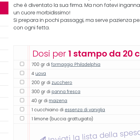
che è diventato la sua firma. Ma non fatevi ingannar
un cuore morbidissimo!
Si prepara in pochi passaggi, ma serve pazienza per i
con ogni fetta.
Dosi per
1 stampo da 20 
700 gr di
formaggio Philadelphia
4
uova
200 gr di
zucchero
300 gr di
panna fresca
40 gr di
maizena
1 cucchiaino di
essenza di vaniglia
1 limone (buccia grattugiata)
Inviati la lista della spes