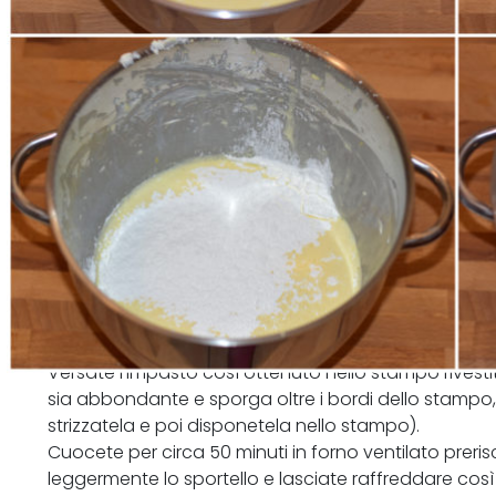
Versate l'impasto così ottenuto nello stampo rivesti
sia abbondante e sporga oltre i bordi dello stampo
strizzatela e poi disponetela nello stampo).
Cuocete per circa 50 minuti in forno ventilato preri
leggermente lo sportello e lasciate raffreddare cos