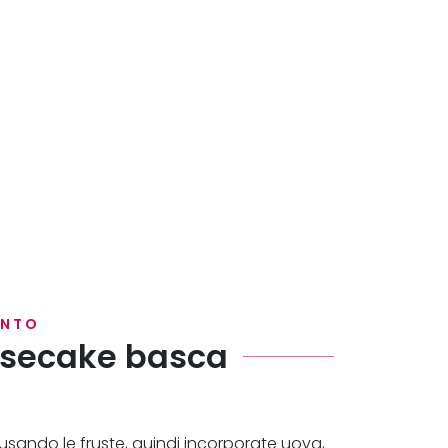
ENTO
esecake basca
usando le fruste, quindi incorporate uova,