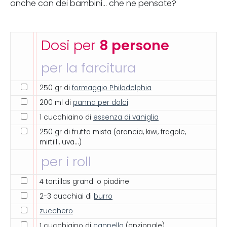
anche con dei bambini... che ne pensate?
Dosi per
8 persone
per la farcitura
250 gr di
formaggio Philadelphia
200 ml di
panna per dolci
1 cucchiaino di
essenza di vaniglia
250 gr di frutta mista (arancia, kiwi, fragole,
mirtilli, uva...)
per i roll
4 tortillas grandi o piadine
2-3 cucchiai di
burro
zucchero
1 cucchiaino di
cannella
(opzionale)