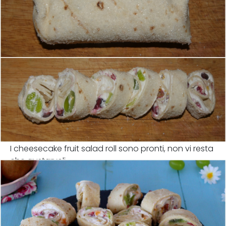
I cheesecake fruit salad roll sono pronti, non vi resta
che gustarveli.