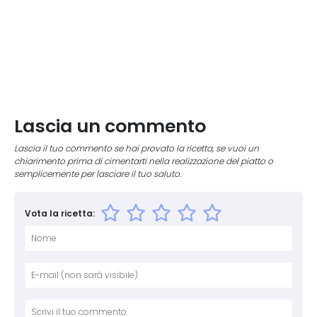
Lascia un commento
Lascia il tuo commento se hai provato la ricetta, se vuoi un
chiarimento prima di cimentarti nella realizzazione del piatto o
semplicemente per lasciare il tuo saluto.
Vota la ricetta:
Nome
E-mai
Sito 
Comm