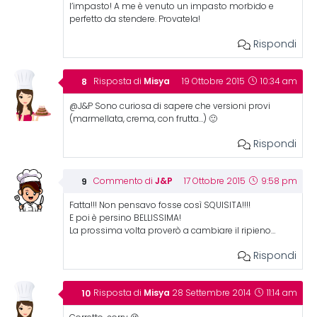
l’impasto! A me è venuto un impasto morbido e
perfetto da stendere. Provatela!
Rispondi
Misya
Risposta di
19 Ottobre 2015
10:34 am
@J&P Sono curiosa di sapere che versioni provi
(marmellata, crema, con frutta…) 🙂
Rispondi
J&P
Commento di
17 Ottobre 2015
9:58 pm
Fatta!!! Non pensavo fosse così SQUISITA!!!!
E poi è persino BELLISSIMA!
La prossima volta proverò a cambiare il ripieno…
Rispondi
Misya
Risposta di
28 Settembre 2014
11:14 am