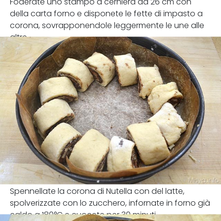
Foderate uno stampo a cerniera da 26 cm con
della carta forno e disponete le fette di impasto a
corona, sovrapponendole leggermente le une alle
altre.
Spennellate la corona di Nutella con del latte,
spolverizzate con lo zucchero, infornate in forno già
caldo a 180°C e cuocete per 30 minuti.