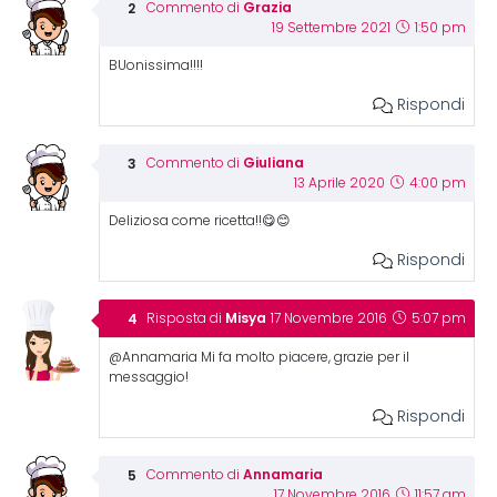
Grazia
Commento di
19 Settembre 2021
1:50 pm
BUonissima!!!!
Rispondi
Giuliana
Commento di
13 Aprile 2020
4:00 pm
Deliziosa come ricetta!!😋😊
Rispondi
Misya
Risposta di
17 Novembre 2016
5:07 pm
@Annamaria Mi fa molto piacere, grazie per il
messaggio!
Rispondi
Annamaria
Commento di
17 Novembre 2016
11:57 am