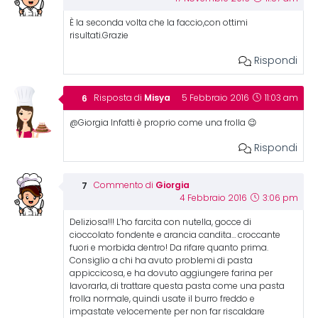
È la seconda volta che la faccio,con ottimi
risultati.Grazie
Rispondi
Misya
Risposta di
5 Febbraio 2016
11:03 am
@Giorgia Infatti è proprio come una frolla 😉
Rispondi
Giorgia
Commento di
4 Febbraio 2016
3:06 pm
Deliziosa!!! L’ho farcita con nutella, gocce di
cioccolato fondente e arancia candita… croccante
fuori e morbida dentro! Da rifare quanto prima.
Consiglio a chi ha avuto problemi di pasta
appiccicosa, e ha dovuto aggiungere farina per
lavorarla, di trattare questa pasta come una pasta
frolla normale, quindi usate il burro freddo e
impastate velocemente per non far riscaldare