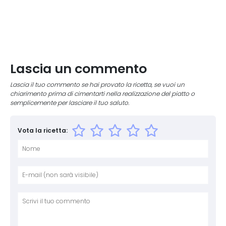
Lascia un commento
Lascia il tuo commento se hai provato la ricetta, se vuoi un
chiarimento prima di cimentarti nella realizzazione del piatto o
semplicemente per lasciare il tuo saluto.
Vota la ricetta:
Nome
E-mai
Sito 
Comm