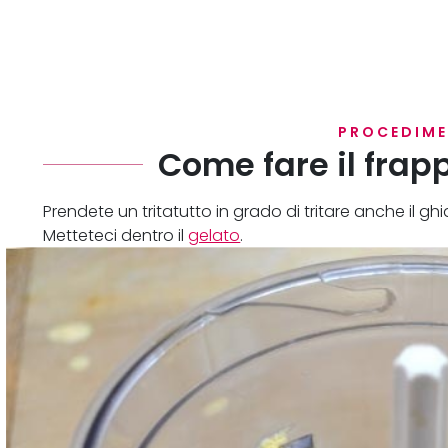
PROCEDIM
Come fare il frapp
Prendete un tritatutto in grado di tritare anche il ghi
Metteteci dentro il
gelato
.
Aggiungete il latte (mi raccomando, che sia ben fred