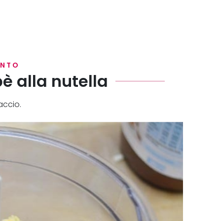
ENTO
è alla nutella
accio.
do di frigo!).