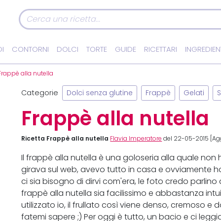
I
CONTORNI
DOLCI
TORTE
GUIDE
RICETTARI
INGREDIEN
Frappè alla nutella
Categorie
Dolci senza glutine
Frappè
Gelati
S
Frappè alla nutella
Ricetta Frappè alla nutella
Flavia Imperatore
del 22-05-2015 [Agg
Il frappè alla nutella è una goloseria alla quale non
girava sul web, avevo tutto in casa e ovviamente ho
ci sia bisogno di dirvi com'era, le foto credo parlino
frappè alla nutella sia facilissimo e abbastanza intuit
utilizzato io, il frullato così viene denso, cremoso e 
fatemi sapere ;) Per oggi è tutto, un bacio e ci l