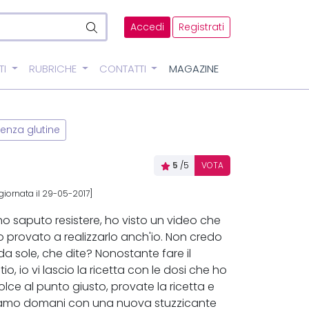
Accedi
Registrati
TI
RUBRICHE
CONTATTI
MAGAZINE
enza glutine
5
/5
VOTA
iornata il 29-05-2017]
 ho saputo resistere, ho visto un video che
 provato a realizzarlo anch'io. Non credo
 da sole, che dite? Nonostante fare il
io, io vi lascio la ricetta con le dosi che ho
dolce al punto giusto, provate la ricetta e
eggiamo domani con una nuova stuzzicante