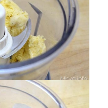
i generosi di
nutella
.