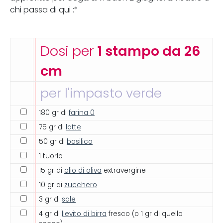
chi passa di qui :*
Dosi per
1 stampo da 26
cm
per l'impasto verde
180 gr di
farina 0
75 gr di
latte
50 gr di
basilico
1 tuorlo
15 gr di
olio di oliva
extravergine
10 gr di
zucchero
3 gr di
sale
4 gr di
lievito di birra
fresco (o 1 gr di quello