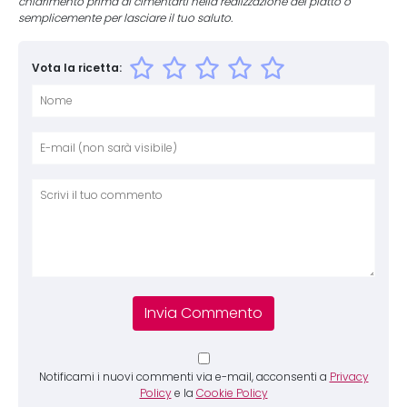
chiarimento prima di cimentarti nella realizzazione del piatto o
semplicemente per lasciare il tuo saluto.
Vota la ricetta:
Nome
E-mai
Sito 
Comm
Notificami i nuovi commenti via e-mail, acconsenti a
Privacy
Policy
e la
Cookie Policy