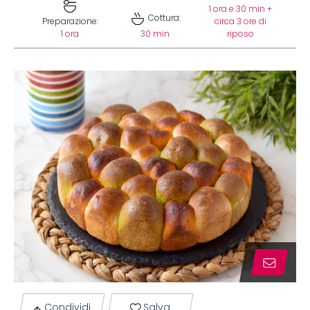
1 ora e 30 min +
Cottura:
Preparazione:
circa 3 ore di
1 ora
30 min
riposo
Condividi
Salva