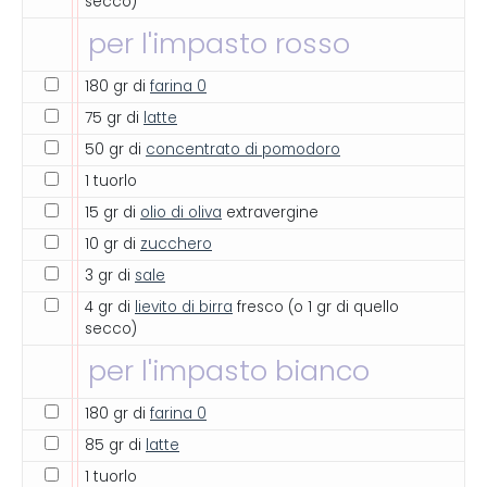
secco)
per l'impasto rosso
180 gr di
farina 0
75 gr di
latte
50 gr di
concentrato di pomodoro
1 tuorlo
15 gr di
olio di oliva
extravergine
10 gr di
zucchero
3 gr di
sale
4 gr di
lievito di birra
fresco (o 1 gr di quello
secco)
per l'impasto bianco
180 gr di
farina 0
85 gr di
latte
1 tuorlo