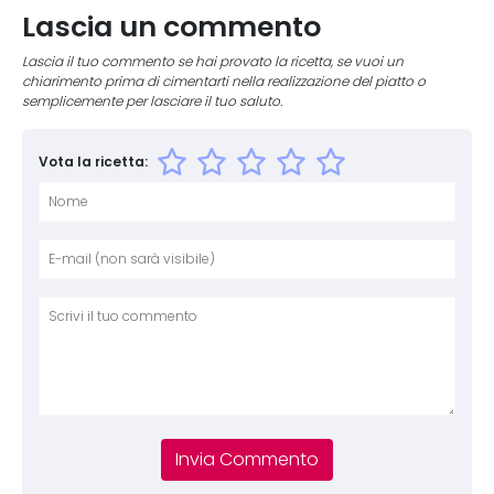
Lascia un commento
Lascia il tuo commento se hai provato la ricetta, se vuoi un
chiarimento prima di cimentarti nella realizzazione del piatto o
semplicemente per lasciare il tuo saluto.
Vota la ricetta:
Nome
E-mai
Sito 
Comm