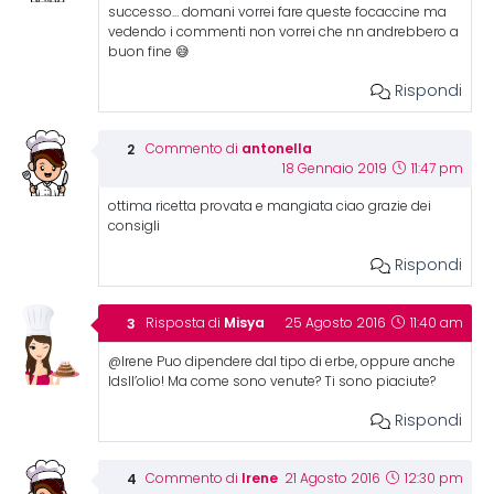
successo… domani vorrei fare queste focaccine ma
vedendo i commenti non vorrei che nn andrebbero a
buon fine 😅
Rispondi
antonella
Commento di
18 Gennaio 2019
11:47 pm
ottima ricetta provata e mangiata ciao grazie dei
consigli
Rispondi
Misya
Risposta di
25 Agosto 2016
11:40 am
@Irene Puo dipendere dal tipo di erbe, oppure anche
ldsll’olio! Ma come sono venute? Ti sono piaciute?
Rispondi
Irene
Commento di
21 Agosto 2016
12:30 pm