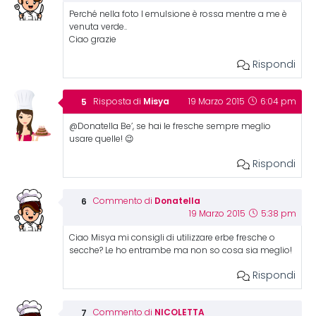
Perché nella foto l emulsione è rossa mentre a me è
venuta verde..
Ciao grazie
Rispondi
Misya
Risposta di
19 Marzo 2015
6:04 pm
@Donatella Be’, se hai le fresche sempre meglio
usare quelle! 😉
Rispondi
Donatella
Commento di
19 Marzo 2015
5:38 pm
Ciao Misya mi consigli di utilizzare erbe fresche o
secche? Le ho entrambe ma non so cosa sia meglio!
Rispondi
NICOLETTA
Commento di