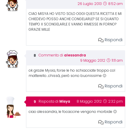
26 Luglio 2013
8:52 am
CIAO MISYA HO VISTO SOLO OGGI QUESTA RICETTA E MI
CHIEDEVO POSSO ANCHE CONGELARLE? SE SI QUANTO
TEMPO X SCONGELARLE E VANNO RIMESSE IN FORNO?
GRAZIE MILLE
Rispondi
alessandra
Commento di
9 Maggio 2012
11:11 am
ok grazie Mysia, forse le ho schiacciate troppo col
matterello…chissà, però sono buonissime 🙂
Rispondi
Misya
Risposta di
8 Maggio 2012
2:32 pm
ciao alessandra, le focaccine vengono morbide 🙂
Rispondi