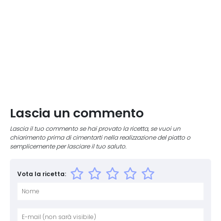
Lascia un commento
Lascia il tuo commento se hai provato la ricetta, se vuoi un
chiarimento prima di cimentarti nella realizzazione del piatto o
semplicemente per lasciare il tuo saluto.
Vota la ricetta:
Nome
E-mai
Sito 