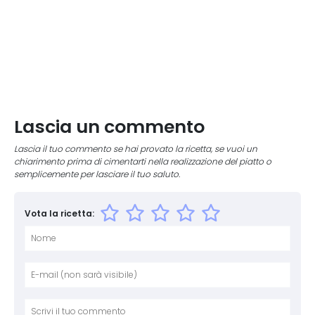
Lascia un commento
Lascia il tuo commento se hai provato la ricetta, se vuoi un
chiarimento prima di cimentarti nella realizzazione del piatto o
semplicemente per lasciare il tuo saluto.
Vota la ricetta:
Nome
E-mai
Sito 
Comm