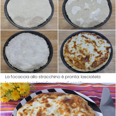
La focaccia allo stracchino è pronta: lasciatela
leggermente intiepidire prima di servirla.