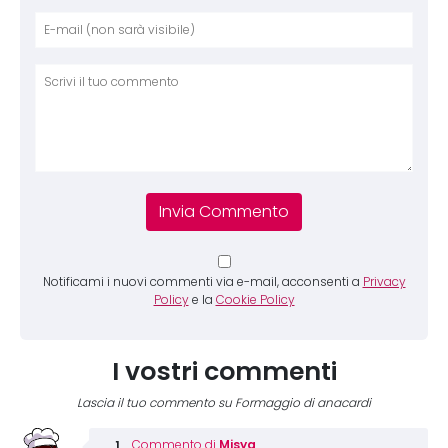
Nome
E-mai
Sito 
Comm
Notificami i nuovi commenti via e-mail, acconsenti a
Privacy
Policy
e la
Cookie Policy
I vostri commenti
Lascia il tuo commento su Formaggio di anacardi
Misya
Commento di