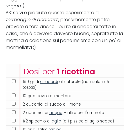
vegan
;)
PS: se vi è piaciuto questo esperimento di
formaggio di anacardi
, prossimamente potrei
provare a fare anche il burro di anacardi fatto in
casa, che è davvero davvero buono, soprattutto la
mattina a colazione sul pane insieme con un po' di
marmellata ;)
Dosi per
1 ricottina
150 gr di
anacardi
al naturale (non salati né
tostati)
10 gr di lievito alimentare
2 cucchiai di succo di limone
2 cucchiai di
acqua
+ altra per l'ammollo
1/2 spicchio di
aglio
(o 1 pizzico di aglio secco)
10 gr di salsa
tahina