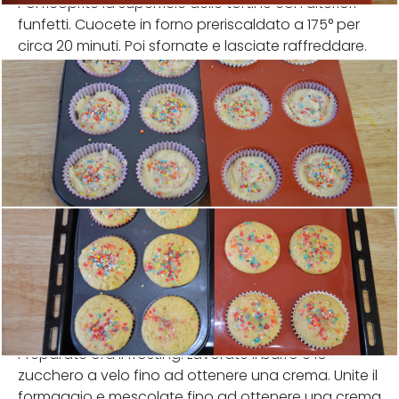
Poi ricoprite la superficie delle tortine con ulteriori
funfetti. Cuocete in forno preriscaldato a 175° per
circa 20 minuti. Poi sfornate e lasciate raffreddare.
Preparate ora il frosting. Lavorate il burro e lo
zucchero a velo fino ad ottenere una crema. Unite il
formaggio e mescolate fino ad ottenere una crema