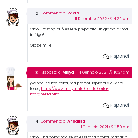
Paola
Commento di
11 Dicembre 2022
4:20 pm
Ciao! Frosting può essere preparato un giorno prima
in frigo?
Grazie mille
Rispondi
Misya
Risposta di
4 Gennaio 2021
10:37 am
@annalisa mai fatta, ma potresti ispirarti a questa
forse,
https://www.misya.info/ricetta/torta-
margherita.htm
Rispondi
Annalisa
Commento di
1 Gennaio 2021
11:59 am
Ciao! Una domanda se volessi farla a torta, magari x