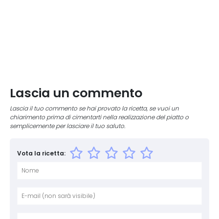
Lascia un commento
Lascia il tuo commento se hai provato la ricetta, se vuoi un
chiarimento prima di cimentarti nella realizzazione del piatto o
semplicemente per lasciare il tuo saluto.
Vota la ricetta:
Nome
E-mai
Sito 
Comm