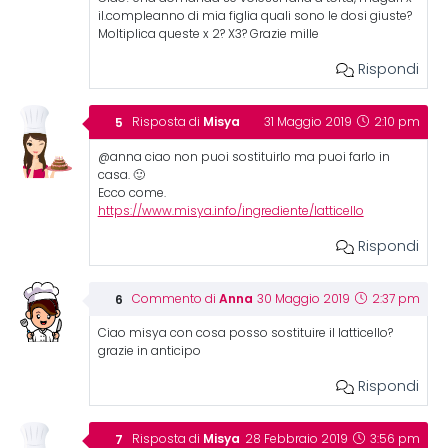
il.compleanno di mia figlia quali sono le dosi giuste?
Moltiplica queste x 2? X3? Grazie mille
Rispondi
Misya
Risposta di
31 Maggio 2019
2:10 pm
@anna ciao non puoi sostituirlo ma puoi farlo in
casa. 🙂
Ecco come.
https://www.misya.info/ingrediente/latticello
Rispondi
Anna
Commento di
30 Maggio 2019
2:37 pm
Ciao misya con cosa posso sostituire il latticello?
grazie in anticipo
Rispondi
Misya
Risposta di
28 Febbraio 2019
3:56 pm