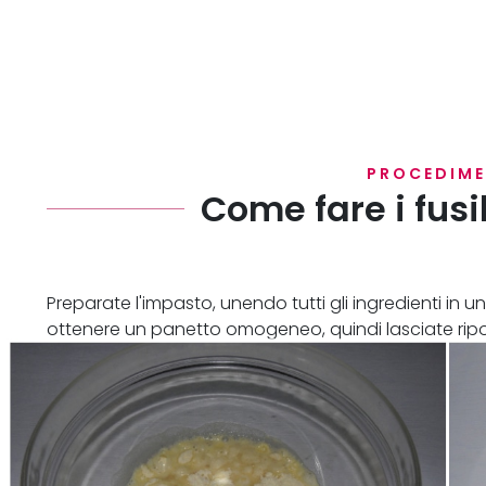
PROCEDIM
Come fare i fusil
Preparate l'impasto, unendo tutti gli ingredienti in
ottenere un panetto omogeneo, quindi lasciate ripos
modo da far distendere nuovamente la maglia gluti