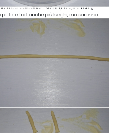
te dei cordoncini sottili (tra 0,5 e 1 cm),
o potete farli anche più lunghi, ma saranno