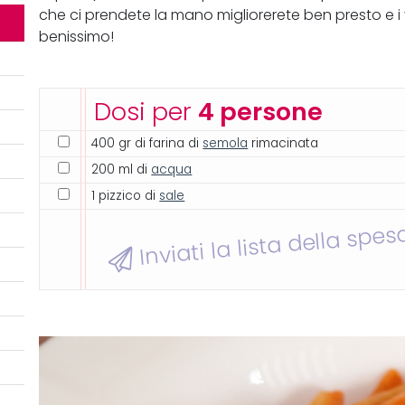
che ci prendete la mano migliorerete ben presto e i 
benissimo!
Dosi per
4 persone
400 gr di farina di
semola
rimacinata
200 ml di
acqua
1 pizzico di
sale
Inviati la lista della spes