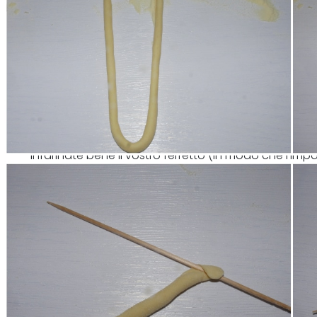
Infarinate bene il vostro ferretto (in modo che l'impa
create i vostri fusilli arrotolandoceli sopra a spirale.