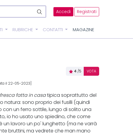
Accedi
Registrati
TI
RUBRICHE
CONTATTI
MAGAZINE
4
/5
VOTA
ata il 22-05-2023]
fresca fatta in casa
tipica soprattutto del
o natura: sono proprio dei fusilli (quindi
con un ferro sottile, lungo di solito una
to, io ho usato uno spiedino, che come
 è un lavoro un po' lunghetto (ma ne varrà
ente bruttini, ma vedrete che man mano