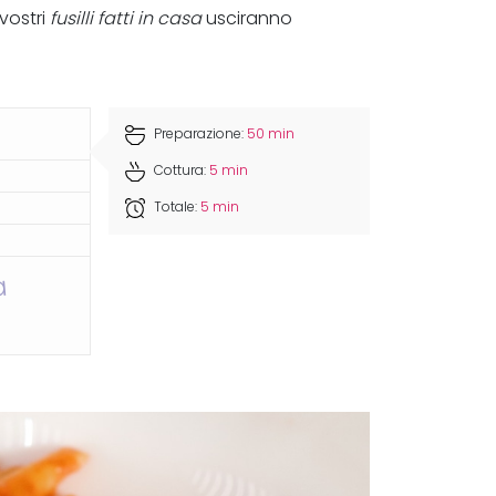
vostri
fusilli fatti in casa
usciranno
Preparazione:
50 min
Cottura:
5 min
Totale:
5 min
a