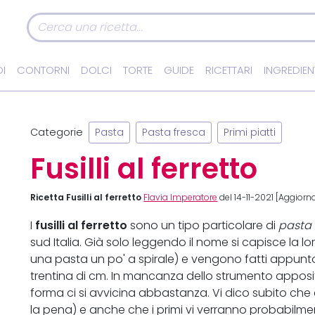
I
CONTORNI
DOLCI
TORTE
GUIDE
RICETTARI
INGREDIEN
Categorie
Pasta
Pasta fresca
Primi piatti
Fusilli al ferretto
Ricetta Fusilli al ferretto
Flavia Imperatore
del 14-11-2021 [Aggiorn
fusilli al ferretto
I
sono un tipo particolare di
pasta 
sud Italia. Già solo leggendo il nome si capisce la lor
una pasta un po' a spirale) e vengono fatti appunto 
trentina di cm. In mancanza dello strumento apposi
forma ci si avvicina abbastanza. Vi dico subito che
la pena) e anche che i primi vi verranno probabilm