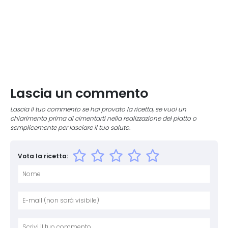
Lascia un commento
Lascia il tuo commento se hai provato la ricetta, se vuoi un
chiarimento prima di cimentarti nella realizzazione del piatto o
semplicemente per lasciare il tuo saluto.
Vota la ricetta:
Nome
E-mai
Sito 
Comm