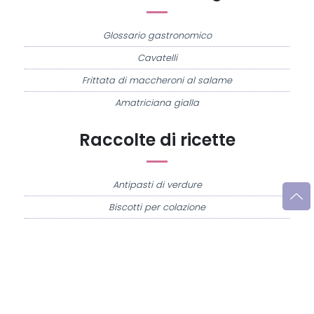
Glossario gastronomico
Cavatelli
Frittata di maccheroni al salame
Amatriciana gialla
Raccolte di ricette
Antipasti di verdure
Biscotti per colazione
Cornetti fatti in casa
Crostatine di mele
Le immagini e le ricette di cucina pubblicate sul sito sono di proprietà di
Flavia
Imperatore
e sono protette dalla legge sul diritto d'autore n. 633/1941 e successive
modifiche.